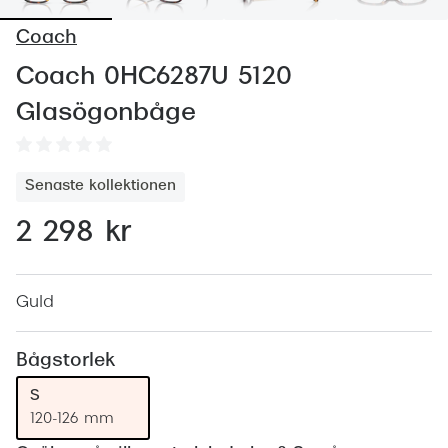
Abonnem
Coach
Abonnem
Coach 0HC6287U 5120
Trygghe
Glasögonbåge
Försäkri
Delbetal
Senaste kollektionen
Synoptik
2 298 kr
Rengöra
Glastyp
Guld
Glastype
Bågstorlek
Stellest
S
120-126 mm
Transiti