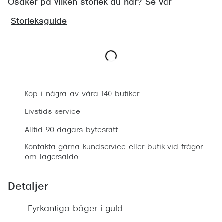
Osäker på vilken storlek du har? Se vår
Progress
Storleksguide
Enkelsli
Se alla 
Ray-Ban
Boka synundersökning
Oakley
Köp i några av våra 140 butiker
Burberry
Livstids service
Emporio
Alltid 90 dagars bytesrätt
Dolce &
Kontakta gärna kundservice eller butik vid frågor
om lagersaldo
Prada
Detaljer
Versace
Nuance 
Fyrkantiga båger i guld