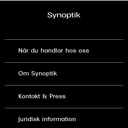
När du handlar hos oss
Fri frakt och fri retur i butik
Om Synoptik
Online retur
Karriär
Kontakt & Press
Betala säkert med Klarna, Swish,
Vårt ansvar
Apple Pay och kort
Kundservice
För företag
Juridisk information
30 dagars öppet köp online
Frågor & Svar
Lediga tjänster