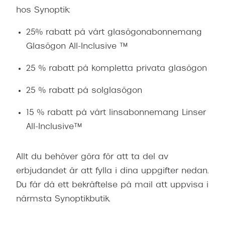
Abonnem
hos Synoptik:
Abonnem
25% rabatt på vårt glasögonabonnemang
Trygghe
Glasögon All-Inclusive ™
Försäkri
25 % rabatt på kompletta privata glasögon
Delbetal
25 % rabatt på solglasögon
Synoptik
15 % rabatt på vårt linsabonnemang Linser
All-Inclusive™
Rengöra
Glastyp
Allt du behöver göra för att ta del av
erbjudandet är att fylla i dina uppgifter nedan.
Glastype
Du får då ett bekräftelse på mail att uppvisa i
Stellest
närmsta Synoptikbutik.
Transiti