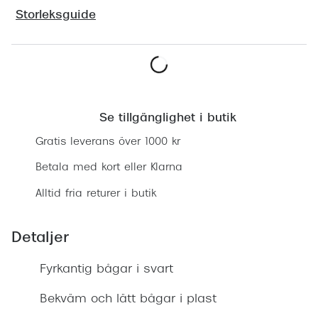
Progress
Storleksguide
Enkelsli
Se alla 
Lägg i varukorgen
Ray-Ban
Se tillgänglighet i butik
Oakley
Gratis leverans över 1000 kr
Burberry
Betala med kort eller Klarna
Emporio
Alltid fria returer i butik
Dolce &
Detaljer
Prada
Versace
Fyrkantig bågar i svart
Nuance 
Bekväm och lätt bågar i plast