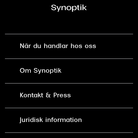
När du handlar hos oss
Fri frakt och fri retur i butik
Om Synoptik
Online retur
Karriär
Kontakt & Press
Betala säkert med Klarna, Swish,
Vårt ansvar
Apple Pay och kort
Kundservice
För företag
Juridisk information
30 dagars öppet köp online
Frågor & Svar
Lediga tjänster
Allmänna köpvillkor
90 dagars bytersrätt på