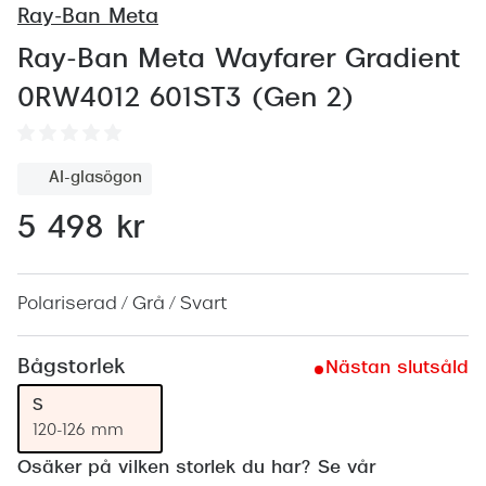
Abonnem
Ray-Ban Meta
Abonnem
Ray-Ban Meta Wayfarer Gradient
0RW4012 601ST3 (Gen 2)
Trygghe
Försäkri
AI-glasögon
Delbetal
5 498 kr
Synoptik
Rengöra
Polariserad / Grå / Svart
Glastyp
Bågstorlek
Nästan slutsåld
Glastype
S
Stellest
120-126 mm
Transiti
Osäker på vilken storlek du har? Se vår