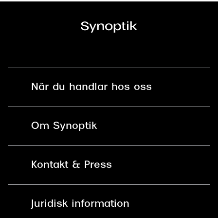
När du handlar hos oss
Fri frakt och fri retur i butik
Om Synoptik
Online retur
Karriär
Kontakt & Press
Betala säkert med Klarna, Swish,
Vårt ansvar
Apple Pay och kort
Kundservice
För företag
Juridisk information
30 dagars öppet köp online
Frågor & Svar
Lediga tjänster