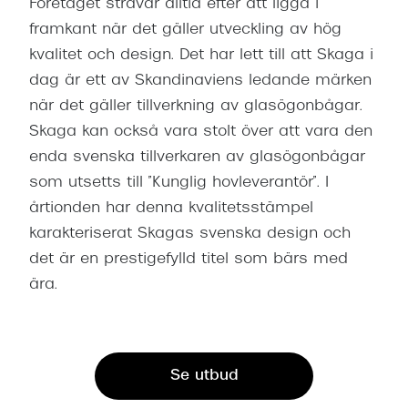
Företaget strävar alltid efter att ligga i
Progress
framkant när det gäller utveckling av hög
Enkelsli
kvalitet och design. Det har lett till att Skaga i
dag är ett av Skandinaviens ledande märken
Se alla 
när det gäller tillverkning av glasögonbågar.
Ray-Ban
Skaga kan också vara stolt över att vara den
enda svenska tillverkaren av glasögonbågar
Oakley
som utsetts till ”Kunglig hovleverantör”. I
Burberry
årtionden har denna kvalitetsstämpel
karakteriserat Skagas svenska design och
Emporio
det är en prestigefylld titel som bärs med
Dolce &
ära.
Prada
Versace
Se utbud
Nuance 