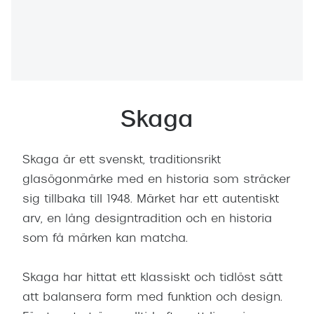
Abonnem
Abonnem
Trygghe
Försäkri
Skaga
Delbetal
Synoptik
Skaga är ett svenskt, traditionsrikt
Rengöra
glasögonmärke med en historia som sträcker
sig tillbaka till 1948. Märket har ett autentiskt
Glastyp
arv, en lång designtradition och en historia
som få märken kan matcha.
Glastype
Stellest
Skaga har hittat ett klassiskt och tidlöst sätt
att balansera form med funktion och design.
Transiti