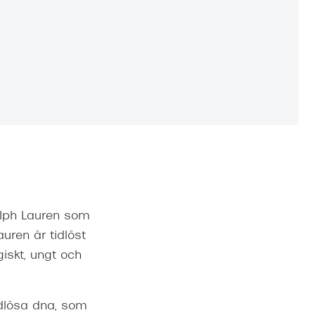
Suncover och clip-on
Precision1
Polariserade solglasögon
alph Lauren som
uren är tidlöst
iskt, ungt och
idlösa dna, som