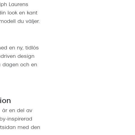
lph Laurens
in look en kant
modell du väljer.
ed en ny, tidlös
adriven design
 dagen och en
ion
 är en del av
by-inspirerad
 utsidan med den