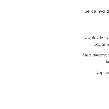
Se de
nya g
Upplev Polo
bågarna
Med skalmar 
k
Upplev 