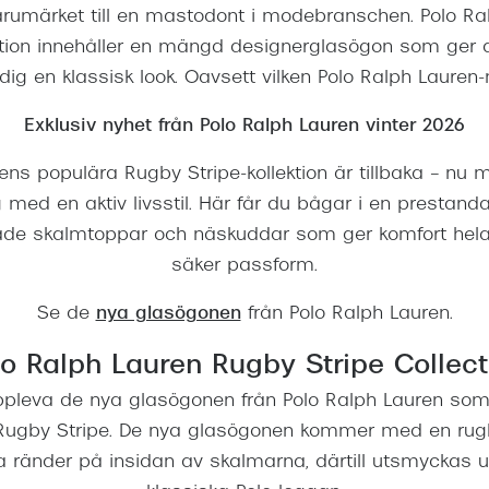
varumärket till en mastodont i modebranschen. Polo Ra
tion innehåller en mängd designerglasögon som ger d
ig en klassisk look. Oavsett vilken Polo Ralph Lauren-
Exklusiv nyhet från Polo Ralph Lauren vinter 2026
ens populära Rugby Stripe-kollektion är tillbaka – nu m
g med en aktiv livsstil. Här får du bågar i en prestand
e skalmtoppar och näskuddar som ger komfort hela
säker passform.
Se de
nya glasögonen
från Polo Ralph Lauren.
lo Ralph Lauren Rugby Stripe Collect
pleva de nya glasögonen från Polo Ralph Lauren som
 Rugby Stripe. De nya glasögonen kommer med en rug
a ränder på insidan av skalmarna, därtill utsmyckas