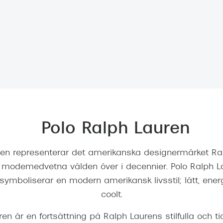
Nuance Audio™
Saint Laurent
asögon
lasögon
nser
las
ktlinser
Polo Ralph Lauren
ren representerar det amerikanska designermärket R
 modemedvetna välden över i decennier. Polo Ralph La
symboliserar en modern amerikansk livsstil; lätt, energ
coolt.
ren är en fortsättning på Ralph Laurens stilfulla och t