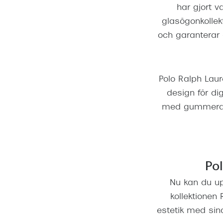
har gjort 
glasögonkollek
och garanterar d
Polo Ralph Laur
design för di
med gummerad
Po
Nu kan du up
kollektionen
estetik med sin