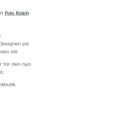
årt
Polo Ralph
n
 Designen på
ka stil.
r tar den nya
å.
kbutik.