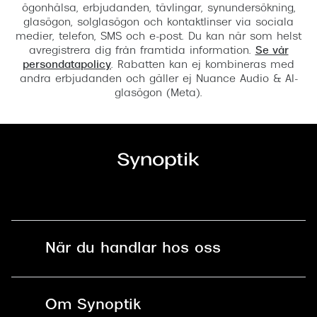
ögonhälsa, erbjudanden, tävlingar, synundersökning,
glasögon, solglasögon och kontaktlinser via sociala
medier, telefon, SMS och e-post. Du kan när som helst
avregistrera dig från framtida information.
Se vår
persondatapolicy
. Rabatten kan ej kombineras med
andra erbjudanden och gäller ej Nuance Audio & AI-
glasögon (Meta).
När du handlar hos oss
Fri frakt och fri retur i butik
Om Synoptik