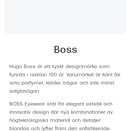
Abonnem
Abonnem
Trygghe
Försäkri
Boss
Delbetal
Synoptik
Hugo Boss är ett tyskt designmärke som
Rengöra
funnits i nästan 100 år. Varumärket är känt för
sina parfymer, kläder, bågar och inte minst
Glastyp
solglasögon.
Glastype
BOSS Eyewear står för elegant estetik och
innovativ design där nya kombinationer av
Stellest
högteknologiska material och detaljer
Transiti
blandas och lyfter fram den sofistikerade