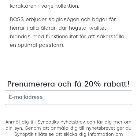
Progress
karaktären i varje kollektion.
Enkelsli
BOSS erbjuder solglasögon och bågar för
herrar i alla åldrar, där högsta kvalitet
Se alla 
blandas med funktionalitet för att säkerställa
Ray-Ban
en optimal passform.
Oakley
Burberry
Emporio
Prenumerera och få 20% rabatt!
Dolce &
Prada
Registrera
Versace
Anmäl dig till Synoptiks nyhetsbrev och lär dig mer om
Nuance 
din syn. Genom att anmäla dig till nyhetsbrevet ger du
Synoptik tillåtelse att skicka dig information om