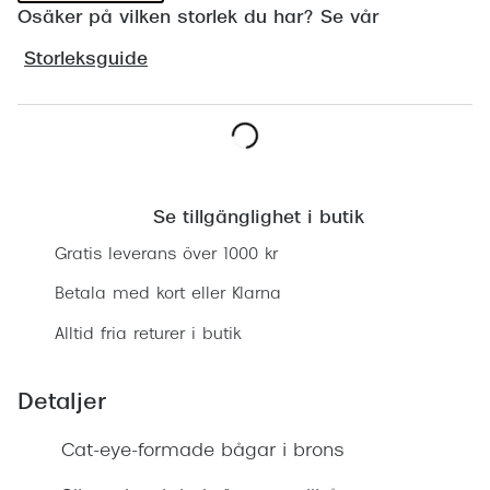
Osäker på vilken storlek du har? Se vår
Progress
Storleksguide
Enkelsli
Se alla 
Ray-Ban
Lägg i varukorgen
Oakley
Se tillgänglighet i butik
Burberry
Gratis leverans över 1000 kr
Emporio
Betala med kort eller Klarna
Dolce &
Alltid fria returer i butik
Prada
Detaljer
Versace
Cat-eye-formade bågar i brons
Nuance 