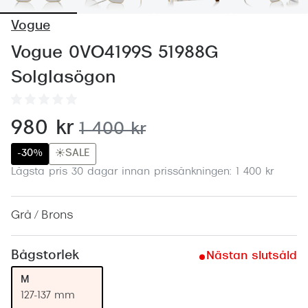
Abonnem
Vogue
Abonnem
Vogue 0VO4199S 51988G
Trygghe
Solglasögon
Försäkri
Delbetal
nu:
980 kr
tidigare pris:
1 400 kr
Synoptik
-30%
☀️SALE
Lägsta pris 30 dagar innan prissänkningen: 1 400 kr
Rengöra
Glastyp
Grå / Brons
Glastype
Bågstorlek
Nästan slutsåld
Stellest
M
Transiti
127-137 mm