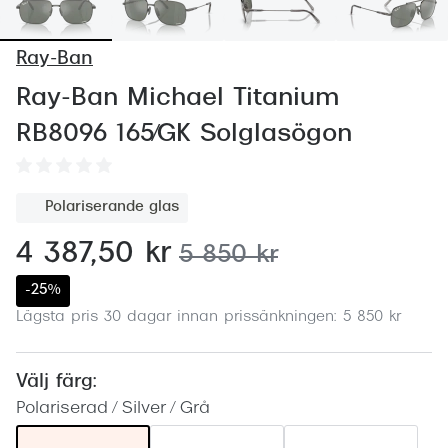
Abonnem
Abonnem
Ray-Ban
Trygghe
Ray-Ban Michael Titanium
RB8096 165/GK Solglasögon
Försäkri
Delbetal
Polariserande glas
Synoptik
nu:
4 387,50 kr
tidigare pris:
5 850 kr
Rengöra
-25%
Glastyp
Lägsta pris 30 dagar innan prissänkningen: 5 850 kr
Glastype
Välj färg:
Stellest
Polariserad / Silver / Grå
Transiti