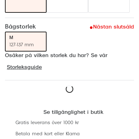
Progress
Enkelsli
Bågstorlek
Nästan slutsåld
Se alla 
M
Ray-Ban
127-137 mm
Oakley
Osäker på vilken storlek du har? Se vår
Burberry
Storleksguide
Emporio
Dolce &
Lägg i varukorgen
Prada
Se tillgänglighet i butik
Versace
Gratis leverans över 1000 kr
Nuance 
Betala med kort eller Klarna