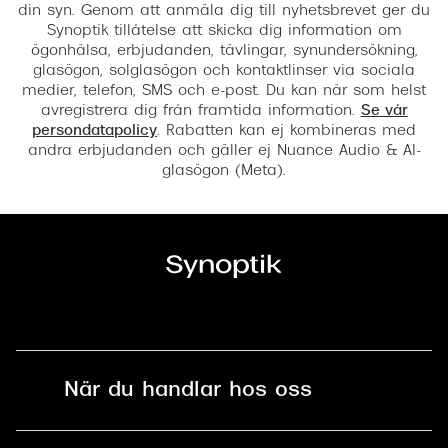
din syn. Genom att anmäla dig till nyhetsbrevet ger du
Synoptik tillåtelse att skicka dig information om
ögonhälsa, erbjudanden, tävlingar, synundersökning,
glasögon, solglasögon och kontaktlinser via sociala
medier, telefon, SMS och e-post. Du kan när som helst
avregistrera dig från framtida information.
Se vår
persondatapolicy
. Rabatten kan ej kombineras med
andra erbjudanden och gäller ej Nuance Audio & AI-
glasögon (Meta).
När du handlar hos oss
Fri frakt och fri retur i butik