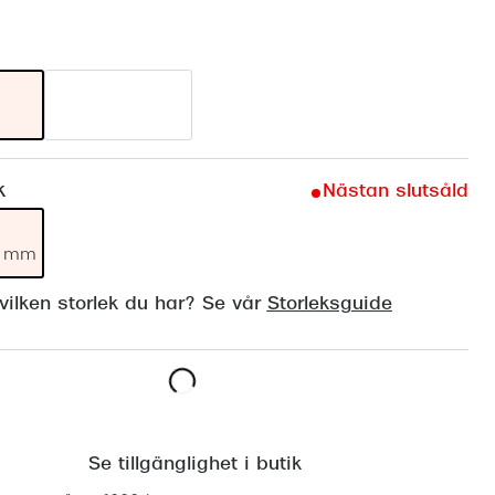
Suncover och clip-on
Precision1
a
Polariserade solglasögon
k
Nästan slutsåld
19 mm
ilken storlek du har? Se vår
Storleksguide
Lägg i varukorgen
Se tillgänglighet i butik