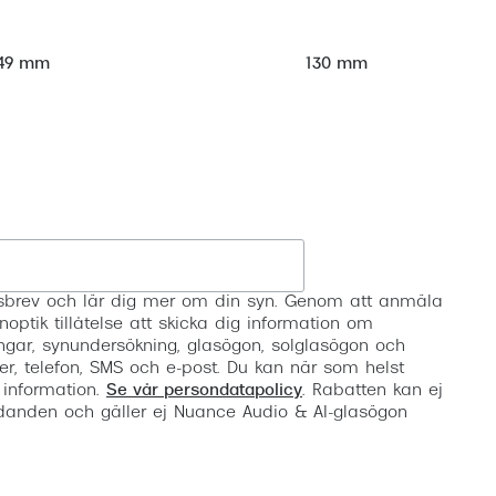
49 mm
130 mm
Registrera
etsbrev och lär dig mer om din syn. Genom att anmäla
noptik tillåtelse att skicka dig information om
ngar, synundersökning, glasögon, solglasögon och
er, telefon, SMS och e-post. Du kan när som helst
 information.
Se vår persondatapolicy
. Rabatten kan ej
anden och gäller ej Nuance Audio & AI-glasögon