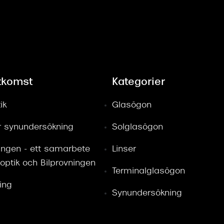
tkomst
Kategorier
ik
Glasögon
ör synundersökning
Solglasögon
ingen - ett samarbete
Linser
optik och Bilprovningen
Terminalglasögon
ring
Synundersökning