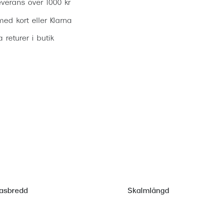
everans över 1000 kr
ed kort eller Klarna
ia returer i butik
asbredd
Skalmlängd