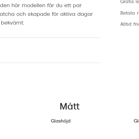
Gratis l
d den här modellen får du ett par
Betala m
matcha och skapade för aktiva dagar
g bekvämt.
Alltid fr
Mått
Glashöjd
Gl