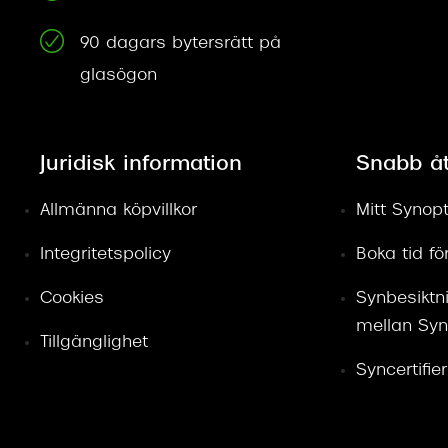
90 dagars bytersrätt på
glasögon
Juridisk information
Snabb å
Allmänna köpvillkor
Mitt Synopt
Integritetspolicy
Boka tid f
Cookies
Synbesiktn
mellan Syn
Tillgänglighet
Syncertifie