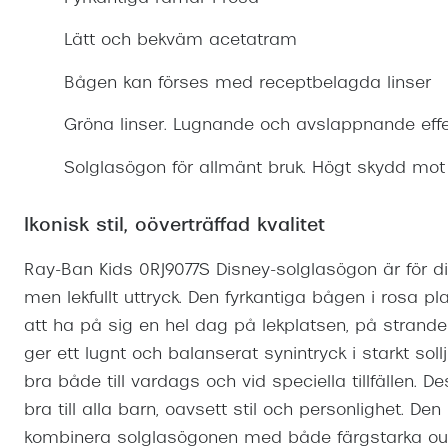
Mitt Synoptik
Boka synundersökning
Hitta butik-boka tid
Transitions®
Cat eye solgl
Prova linser
Lätt och bekväm acetatram
terminal-/skyddsglasögon
Abonnemang
Progressiva g
Dygnet-runt-li
Bågen kan förses med receptbelagda linser
30% på utvalda linser
Abonnemang glasögon
Enkelslipade g
Myter om konta
Gröna linser. Lugnande och avslappnande effek
Abonnemang glasögon barn
Solglasögon för allmänt bruk. Högt skydd mot
Ikonisk stil, oöverträffad kvalitet
Ray-Ban Kids 0RJ9077S Disney-solglasögon är för dig
men lekfullt uttryck. Den fyrkantiga bågen i rosa p
att ha på sig en hel dag på lekplatsen, på strand
ger ett lugnt och balanserat synintryck i starkt so
bra både till vardags och vid speciella tillfällen. 
bra till alla barn, oavsett stil och personlighet. De
kombinera solglasögonen med både färgstarka outf