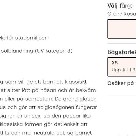
Nuance Audio™
Saint Laurent
Välj färg:
asögon
Grön / Ros
lasögon
nser
las
ktlinser
t för stadsmiljöer
 solbländning (UV-kategori 3)
Bågstorle
XS
Upp till 1
 som vill ge ett barn ett klassiskt
Osäker på v
last sitter lätt på näsan och är bekväm
en eller på semestern. De gröna glasen
lljus och gör att solglasögonen fungerar
Designen är unisex, så den passar lika
n klassiska formen gör det enkelt att
its och mer neutrala set, så barnet