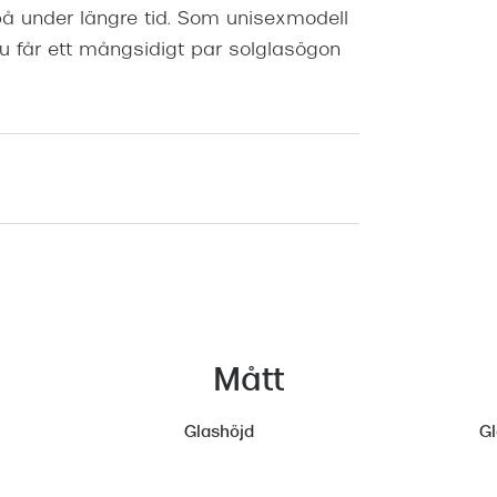
å under längre tid. Som unisexmodell
h du får ett mångsidigt par solglasögon
Mått
Glashöjd
G