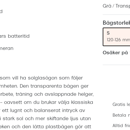
Nuance Audio™
Saint Laurent
Grå / Trans
asögon
ad
lasögon
nser
Bågstorle
las
ktlinser
S
rs batteritid
120-126 m
meran
Osäker på v
om vill ha solglasögon som följer
amheten. Den transparenta bågen ger
arbete, träning och avslappnade helger,
– oavsett om du brukar välja klassiska
Gratis l
ett lugnt och balanserat intryck av
Betala m
stark sol och mer skiftande ljus utan
Alltid fr
leken och den lätta plastbågen gör att