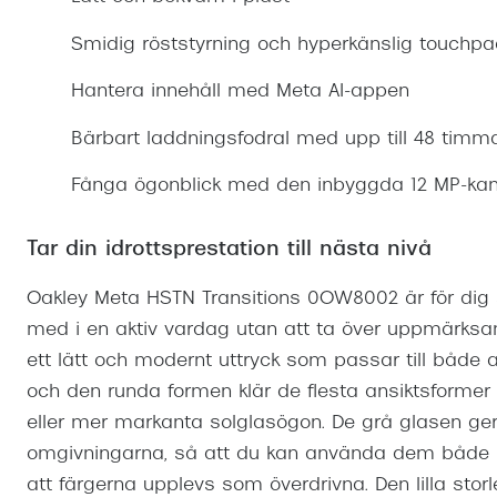
Mitt Synoptik
Boka synundersökning
Hitta butik-boka tid
Transitions®
Cat eye solgl
Prova linser
Smidig röststyrning och hyperkänslig touchp
terminal-/skyddsglasögon
Abonnemang
Progressiva g
Dygnet-runt-li
Hantera innehåll med Meta AI-appen
30% på utvalda linser
Abonnemang glasögon
Enkelslipade g
Myter om konta
Bärbart laddningsfodral med upp till 48 timma
Abonnemang glasögon barn
Fånga ögonblick med den inbyggda 12 MP-ka
Tar din idrottsprestation till nästa nivå
Oakley Meta HSTN Transitions 0OW8002 är för dig s
med i en aktiv vardag utan att ta över uppmärks
ett lätt och modernt uttryck som passar till både 
och den runda formen klär de flesta ansiktsformer 
eller mer markanta solglasögon. De grå glasen ger 
omgivningarna, så att du kan använda dem både i 
att färgerna upplevs som överdrivna. Den lilla stor