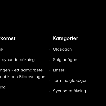
tkomst
Kategorier
ik
Glasögon
ör synundersökning
Solglasögon
ingen - ett samarbete
Linser
optik och Bilprovningen
Terminalglasögon
ring
Synundersökning