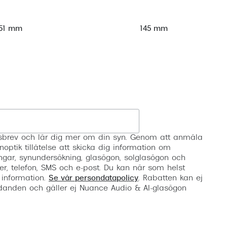
51 mm
145 mm
Registrera
etsbrev och lär dig mer om din syn. Genom att anmäla
noptik tillåtelse att skicka dig information om
ngar, synundersökning, glasögon, solglasögon och
er, telefon, SMS och e-post. Du kan när som helst
 information.
Se vår persondatapolicy
. Rabatten kan ej
anden och gäller ej Nuance Audio & AI-glasögon