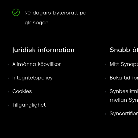
90 dagars bytersrätt på
glasögon
Juridisk information
Snabb å
Allmänna köpvillkor
Mitt Synopt
Integritetspolicy
Boka tid f
Cookies
Synbesiktn
mellan Syn
Tillgänglighet
Syncertifie