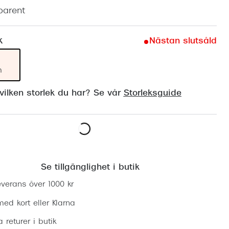
Suncover och clip-on
Precision1
parent
Polariserade solglasögon
k
Nästan slutsåld
m
ilken storlek du har? Se vår
Storleksguide
Lägg i varukorgen
Se tillgänglighet i butik
everans över 1000 kr
ed kort eller Klarna
ia returer i butik