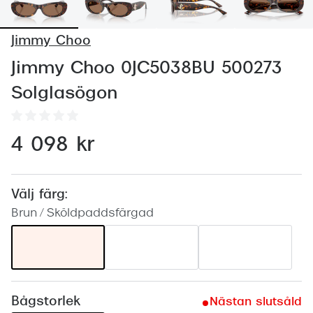
Abonnem
Abonnem
Jimmy Choo
Trygghe
Jimmy Choo 0JC5038BU 500273
Solglasögon
Försäkri
Delbetal
4 098 kr
Synoptik
Rengöra
Välj färg:
Glastyp
Brun / Sköldpaddsfärgad
Glastype
Stellest
Transiti
Bågstorlek
Nästan slutsåld