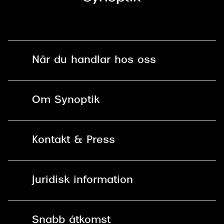
När du handlar hos oss
Fri frakt och fri retur i butik
Om Synoptik
Online retur
Karriär
Kontakt & Press
Betala säkert med Klarna, Swish,
Vårt ansvar
Apple Pay och kort
Kundservice
För företag
Juridisk information
30 dagars öppet köp online
Frågor & Svar
Lediga tjänster
Allmänna köpvillkor
90 dagars bytersrätt på
Pressrum
Snabb åtkomst