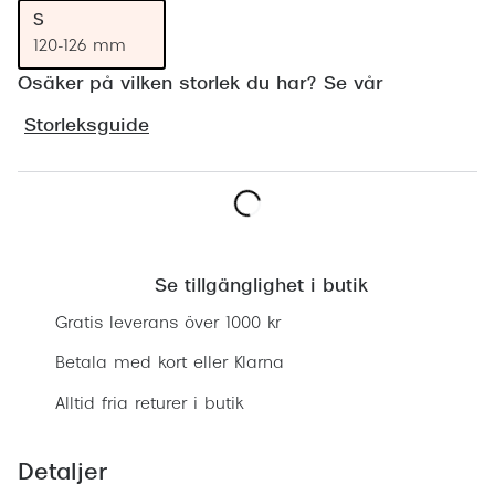
Progress
S
120-126 mm
Enkelsli
Osäker på vilken storlek du har? Se vår
Se alla 
Storleksguide
Ray-Ban
Oakley
Burberry
Lägg i varukorgen
Emporio
Se tillgänglighet i butik
Gratis leverans över 1000 kr
Dolce &
Betala med kort eller Klarna
Prada
Alltid fria returer i butik
Versace
Nuance 
Detaljer