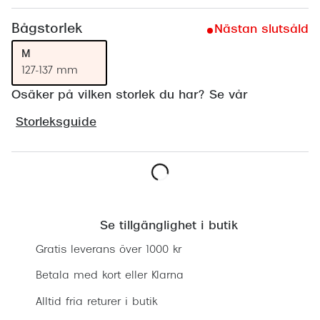
Progress
Bågstorlek
Nästan slutsåld
Enkelsli
M
127-137 mm
Se alla 
Osäker på vilken storlek du har? Se vår
Ray-Ban
Storleksguide
Oakley
Burberry
Emporio
Lägg i varukorgen
Dolce &
Se tillgänglighet i butik
Prada
Gratis leverans över 1000 kr
Versace
Betala med kort eller Klarna
Nuance 
Alltid fria returer i butik