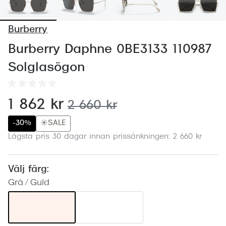
Abonnem
Abonnem
Burberry
Trygghe
Burberry Daphne 0BE3133 110987
Solglasögon
Försäkri
Delbetal
nu:
1 862 kr
tidigare pris:
2 660 kr
Synoptik
-30%
☀️SALE
Rengöra
Lägsta pris 30 dagar innan prissänkningen: 2 660 kr
Glastyp
Välj färg:
Glastype
Grå / Guld
Stellest
Transiti