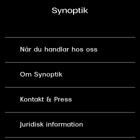
När du handlar hos oss
Fri frakt och fri retur i butik
Om Synoptik
Online retur
Karriär
Kontakt & Press
Betala säkert med Klarna, Swish,
Vårt ansvar
Apple Pay och kort
Kundservice
För företag
Juridisk information
30 dagars öppet köp online
Frågor & Svar
Lediga tjänster