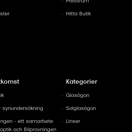
Pressrum
ster
Hitta Butik
tkomst
Kategorier
ik
Glasögon
ör synundersökning
Solglasögon
ingen - ett samarbete
Linser
optik och Bilprovningen