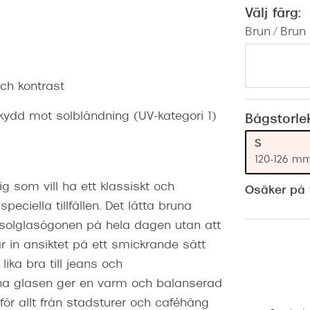
Nuance Audio™
Saint Laurent
Välj färg:
asögon
Brun / Brun
lasögon
nser
las
ktlinser
och kontrast
ydd mot solbländning (UV-kategori 1)
Bågstorle
S
120-126 m
 som vill ha ett klassiskt och
Osäker på v
eciella tillfällen. Det lätta bruna
 solglasögonen på hela dagen utan att
 in ansiktet på ett smickrande sätt
ika bra till jeans och
una glasen ger en varm och balanserad
för allt från stadsturer och caféhäng