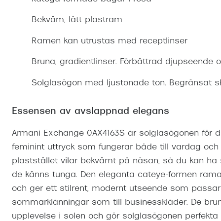
Mitt Synoptik
Boka synundersökning
Hitta butik-boka tid
Transitions®
Cat eye solgl
Prova linser
Bekväm, lätt plastram
terminal-/skyddsglasögon
Abonnemang
Progressiva g
Dygnet-runt-li
Ramen kan utrustas med receptlinser
30% på utvalda linser
Abonnemang glasögon
Enkelslipade g
Myter om konta
Bruna, gradientlinser. Förbättrad djupseende 
Abonnemang glasögon barn
Solglasögon med ljustonade ton. Begränsat sk
Essensen av avslappnad elegans
Armani Exchange 0AX4163S är solglasögonen för dig
feminint uttryck som fungerar både till vardag och sp
plaststället vilar bekvämt på näsan, så du kan ha
de känns tunga. Den eleganta cateye-formen ramar
och ger ett stilrent, modernt utseende som passar l
sommarklänningar som till businesskläder. De br
upplevelse i solen och gör solglasögonen perfekta 