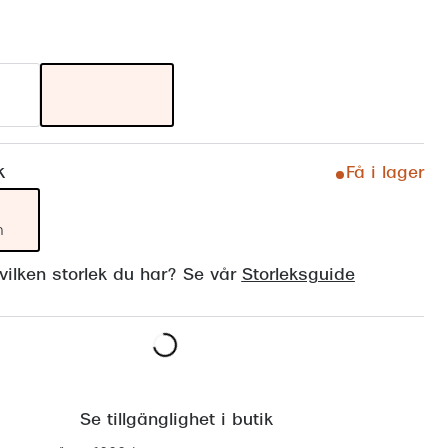
Suncover och clip-on
Precision1
Polariserade solglasögon
k
Få i lager
m
ilken storlek du har? Se vår
Storleksguide
Lägg i varukorgen
Se tillgänglighet i butik