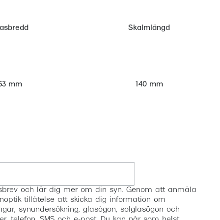
lasbredd
Skalmlängd
53 mm
140 mm
Registrera
etsbrev och lär dig mer om din syn. Genom att anmäla
noptik tillåtelse att skicka dig information om
ngar, synundersökning, glasögon, solglasögon och
er, telefon, SMS och e-post. Du kan när som helst