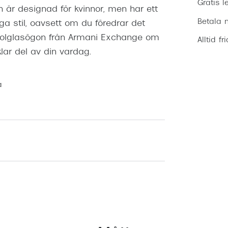
Gratis l
n är designad för kvinnor, men har ett
Betala m
ga stil, oavsett om du föredrar det
a solglasögon från Armani Exchange om
Alltid fr
klar del av din vardag.
a