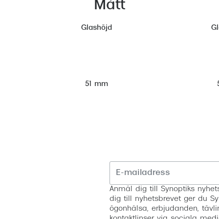
Mått
Glashöjd
G
51 mm
Anmäl dig till Synoptiks nyh
dig till nyhetsbrevet ger du Sy
ögonhälsa, erbjudanden, tävli
kontaktlinser via sociala medi