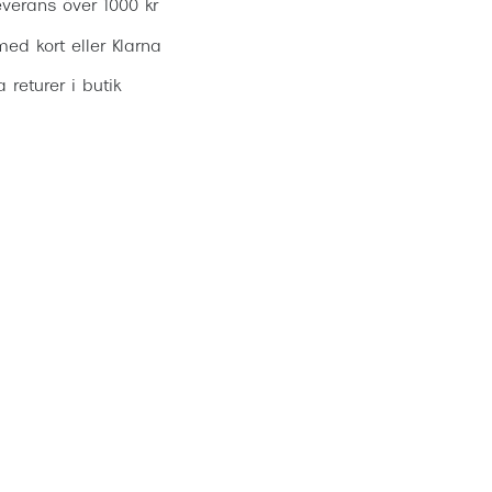
everans över 1000 kr
ed kort eller Klarna
ia returer i butik