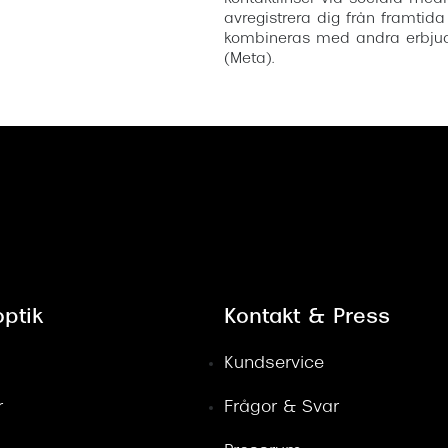
avregistrera dig från framtida
kombineras med andra erbjud
(Meta).
ptik
Kontakt & Press
Kundservice
r
Frågor & Svar