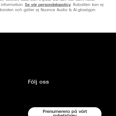
 information.
Se vår persondatapolicy
. Rabatten kan ej
anden och gäller ej Nuance Audio & AI-glasögon
Följ oss
Prenumerera på vårt