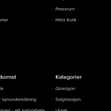
Pressrum
ster
Hitta Butik
tkomst
Kategorier
ik
Glasögon
ör synundersökning
Solglasögon
ingen - ett samarbete
Linser