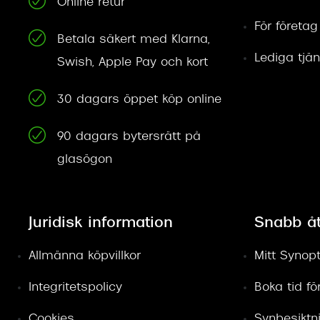
Online retur
För företag
Betala säkert med Klarna,
Lediga tjän
Swish, Apple Pay och kort
30 dagars öppet köp online
90 dagars bytersrätt på
glasögon
Juridisk information
Snabb å
Allmänna köpvillkor
Mitt Synopt
Integritetspolicy
Boka tid f
Cookies
Synbesiktn