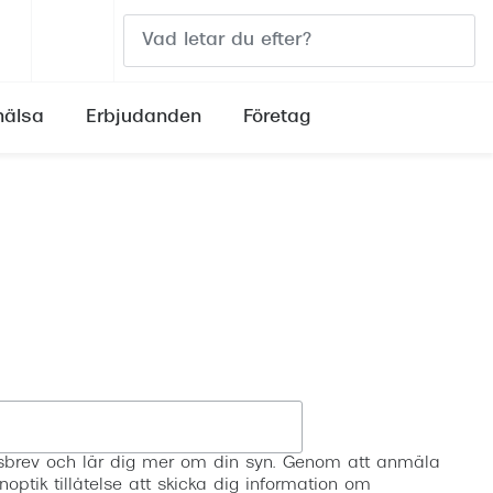
älsa
Erbjudanden
Företag
Boka synundersökning
Solglasögon som skydd
Acuvue
Svarta 
Solglasögon i din styrka
iWear
Bruna s
Transitions®
Dailies
Röda s
Solglasögon för barn
Air Optix
Rosa s
Välj rätt solglasögon
Biofinity
Blå sol
Registrera
Fotokromatiska glas
Biomedics
Gula so
etsbrev och lär dig mer om din syn. Genom att anmäla
0
Färgade glas
Proclear
noptik tillåtelse att skicka dig information om