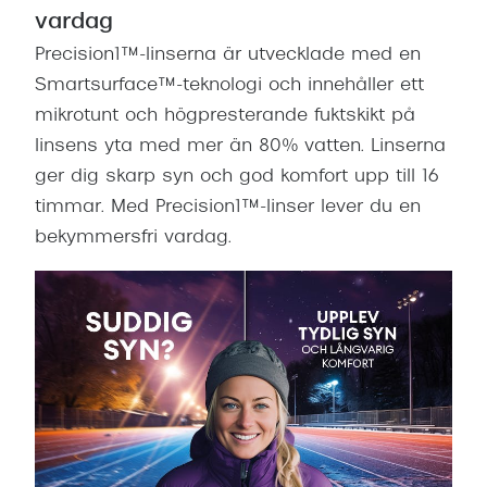
Progress
vardag
Precision1™-linserna är utvecklade med en
Enkelsli
Smartsurface™-teknologi och innehåller ett
Se alla 
mikrotunt och högpresterande fuktskikt på
linsens yta med mer än 80% vatten. Linserna
Ray-Ban
ger dig skarp syn och god komfort upp till 16
Oakley
timmar. Med Precision1™-linser lever du en
Burberry
bekymmersfri vardag.
Emporio
Dolce &
Prada
Versace
Nuance 