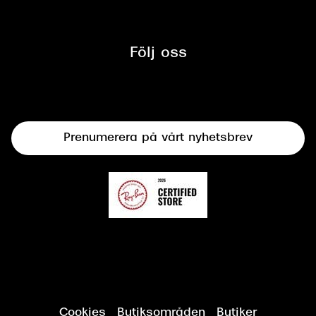
Tillgänglighet
Glasögon
Synbesiktningen - ett samarbete
mellan Synoptik och Bilprovningen
Följ oss
Solglasögon
Syncertifiering
Linser
Terminalglasögon
Prenumerera på vårt nyhetsbrev
Synundersökning
Cookies
Butiksområden
Butiker