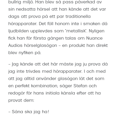
bullrig miljö. Han blev så pass påverkad av
Företag
sin nedsatta hörsel att han kände att det var
Så
dags att prova på ett par traditionella
Te
hörapparater. Det föll honom inte i smaken då
Sk
ljudbilden upplevdes som ”metallisk”. Nyligen
Re
fick han för första gången talas om Nuance
Audios hörselglasögon – en produkt han direkt
Re
blev nyfiken på.
Ti
ra
– Jag kände att det här måste jag ju prova då
jag inte trivdes med hörapparater. I och med
Boka sy
terminal
att jag alltid använder glasögon lät det som
en perfekt kombination, säger Stefan och
Er
redogör för hans initiala känsla efter att ha
Di
provat dem:
Ko
– Såna ska jag ha!