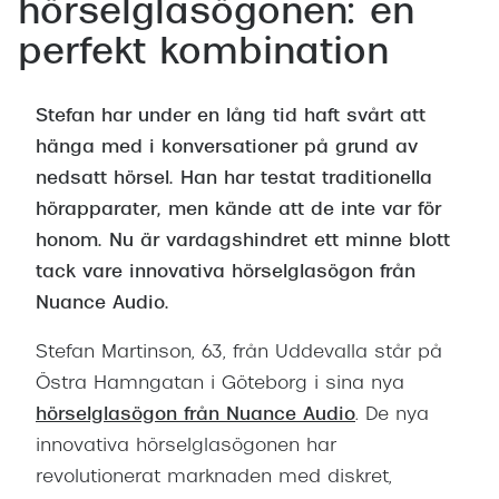
Abonnem
hörselglasögonen: en
Abonnem
perfekt kombination
Trygghe
Stefan har under en lång tid haft svårt att
Försäkri
hänga med i konversationer på grund av
nedsatt hörsel. Han har testat traditionella
Delbetal
hörapparater, men kände att de inte var för
Synoptik
honom. Nu är vardagshindret ett minne blott
tack vare innovativa hörselglasögon från
Rengöra
Nuance Audio.
Glastyp
Stefan Martinson, 63, från Uddevalla står på
Glastype
Östra Hamngatan i Göteborg i sina nya
hörselglasögon från Nuance Audio
. De nya
Stellest
innovativa hörselglasögonen har
Transiti
revolutionerat marknaden med diskret,