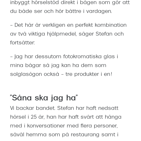
inbyggt hörselstöd direkt i bågen som gör att
Progress
du både ser och hör bättre i vardagen.
Enkelsli
– Det här är verkligen en perfekt kombination
Se alla 
av två viktiga hjälpmedel, säger Stefan och
Ray-Ban
fortsätter:
Oakley
– Jag har dessutom fotokromatiska glas i
mina bågar så jag kan ha dem som
Burberry
solglasögon också – tre produkter i en!
Emporio
Dolce &
”Såna ska jag ha”
Prada
Vi backar bandet. Stefan har haft nedsatt
hörsel i 25 år, han har haft svårt att hänga
Versace
med i konversationer med flera personer,
Nuance 
såväl hemma som på restaurang samt i