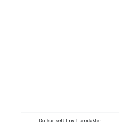
Nuance Audio™
Saint Laurent
asögon
lasögon
nser
las
ktlinser
Du har sett 1 av 1 produkter