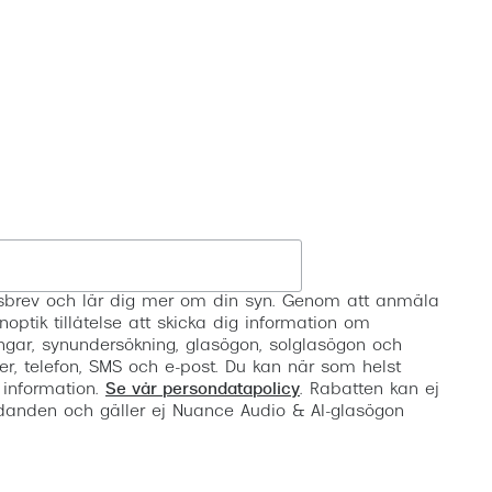
Registrera
etsbrev och lär dig mer om din syn. Genom att anmäla
noptik tillåtelse att skicka dig information om
ngar, synundersökning, glasögon, solglasögon och
er, telefon, SMS och e-post. Du kan när som helst
 information.
Se vår persondatapolicy
. Rabatten kan ej
anden och gäller ej Nuance Audio & AI-glasögon