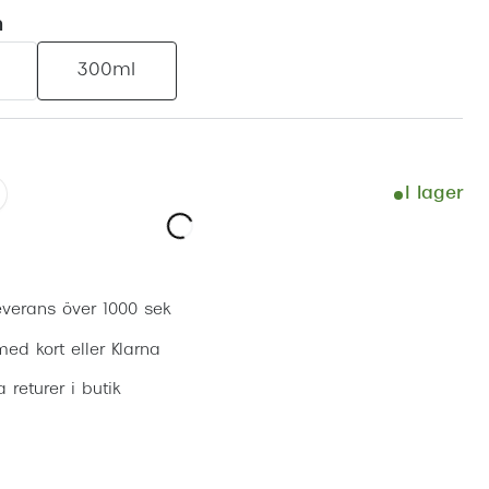
Suncover och clip-on
Precision1
m
Polariserade solglasögon
300ml
I lager
Lägg i varukorg
everans över 1000 sek
ed kort eller Klarna
ia returer i butik