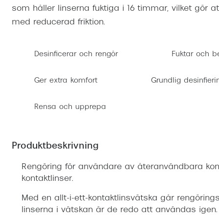
Mitt Synoptik
som håller linserna fuktiga i 16 timmar, vilket gör 
Boka synundersökning
Hitta butik-boka tid
Transitions®
Cat eye solgl
Prova linser
med reducerad friktion.
terminal-/skyddsglasögon
Abonnemang
Progressiva g
Dygnet-runt-li
30% på utvalda linser
Abonnemang glasögon
Desinficerar och rengör
Fuktar och b
Enkelslipade g
Myter om konta
Abonnemang glasögon barn
Ger extra komfort
Grundlig desinfieri
Rensa och upprepa
Produktbeskrivning
Rengöring för användare av återanvändbara kont
kontaktlinser.
Med en allt-i-ett-kontaktlinsvätska går rengöring
linserna i vätskan är de redo att användas igen.