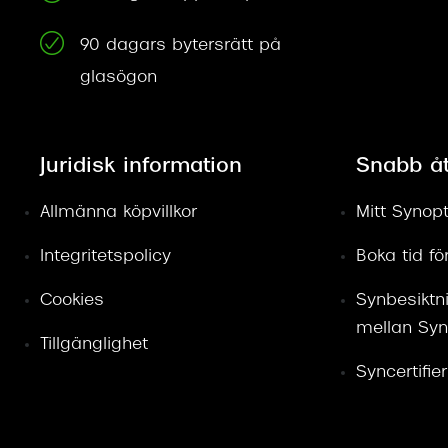
90 dagars bytersrätt på
glasögon
Juridisk information
Snabb å
Allmänna köpvillkor
Mitt Synopt
Integritetspolicy
Boka tid f
Cookies
Synbesiktn
mellan Syn
Tillgänglighet
Syncertifie