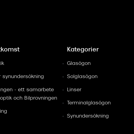
tkomst
Kategorier
ik
Glasögon
ör synundersökning
Solglasögon
ingen - ett samarbete
Linser
optik och Bilprovningen
Terminalglasögon
ring
Synundersökning