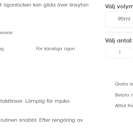
att ögonlocken kan glida över linsytan
Nuance Audio™
Saint Laurent
Välj voly
asögon
90ml
lasögon
nser
evarar
las
ktlinser
Välj antal:
ng
För känsliga ögon
1
Gratis l
Betala m
aktlinser. Lämplig för mjuka
Alltid fr
srutinen snabbt. Efter rengöring av