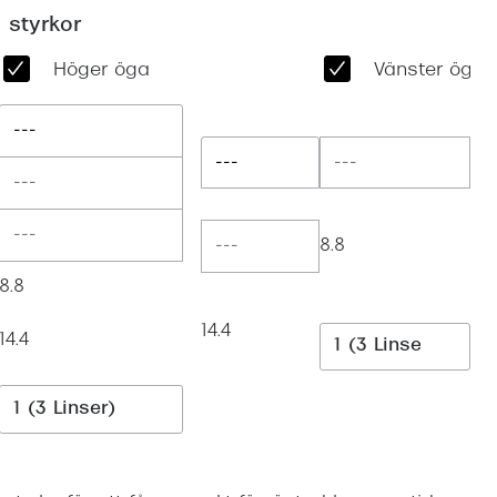
Suncover och clip-on
Precision1
 styrkor
Polariserade solglasögon
Höger öga
Vänster öga
---
---
8.8
8.8
14.4
14.4