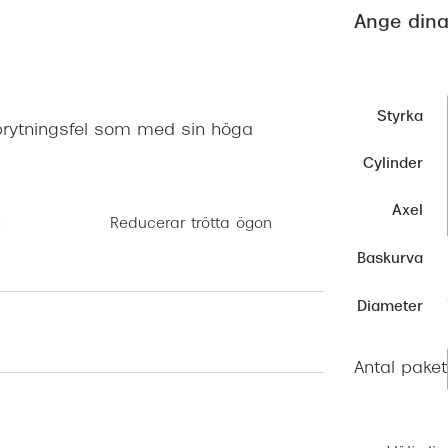
Nuance Audio™
Saint Laurent
Ange dina
asögon
lasögon
nser
las
ktlinser
Styrka
rytningsfel som med sin höga
Cylinder
Axel
Reducerar trötta ögon
Baskurva
Diameter
Antal paket