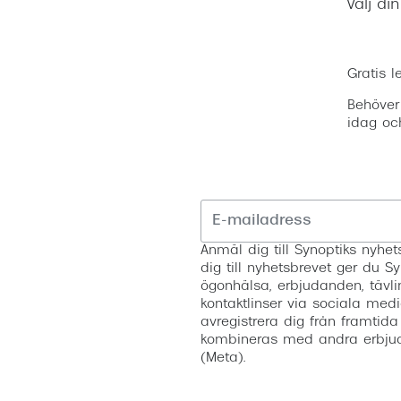
Välj di
Gratis l
Behöver
idag oc
Anmäl dig till Synoptiks nyh
dig till nyhetsbrevet ger du Sy
ögonhälsa, erbjudanden, tävli
kontaktlinser via sociala medi
avregistrera dig från framtida
kombineras med andra erbjud
(Meta).