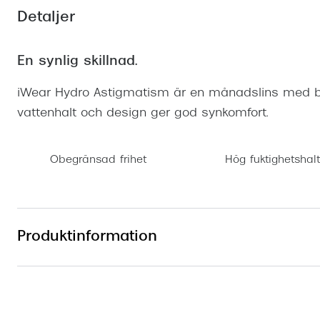
Mitt Synoptik
Boka synundersökning
Detaljer
Hitta butik-boka tid
Transitions®
Cat eye solgl
Prova linser
terminal-/skyddsglasögon
Abonnemang
Progressiva g
Dygnet-runt-li
En synlig skillnad.
30% på utvalda linser
Abonnemang glasögon
Enkelslipade g
Myter om konta
iWear Hydro Astigmatism är en månadslins med b
Abonnemang glasögon barn
vattenhalt och design ger god synkomfort.
Obegränsad frihet
Hög fuktighetshalt
Produktinformation