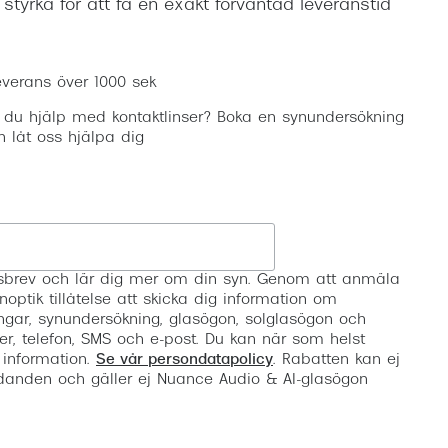
n styrka för att få en exakt förväntad leveranstid
Lägg i varukorgen
everans över 1000 sek
 du hjälp med kontaktlinser? Boka en synundersökning
h låt oss hjälpa dig
Registrera
etsbrev och lär dig mer om din syn. Genom att anmäla
noptik tillåtelse att skicka dig information om
ngar, synundersökning, glasögon, solglasögon och
er, telefon, SMS och e-post. Du kan när som helst
 information.
Se vår persondatapolicy
. Rabatten kan ej
anden och gäller ej Nuance Audio & AI-glasögon