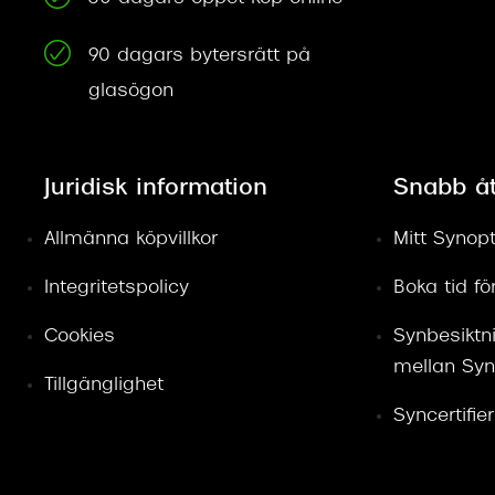
90 dagars bytersrätt på
glasögon
Juridisk information
Snabb å
Allmänna köpvillkor
Mitt Synopt
Integritetspolicy
Boka tid f
Cookies
Synbesiktn
mellan Syn
Tillgänglighet
Syncertifie