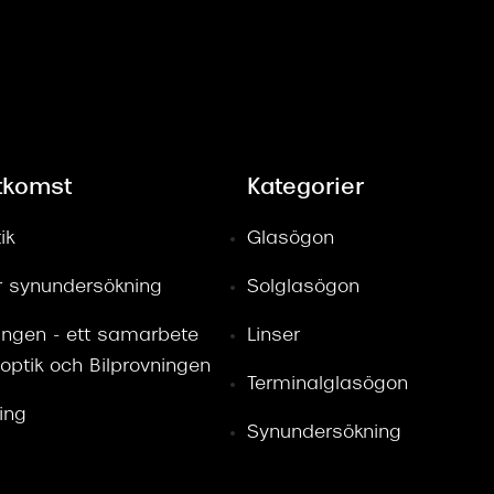
tkomst
Kategorier
ik
Glasögon
ör synundersökning
Solglasögon
ingen - ett samarbete
Linser
optik och Bilprovningen
Terminalglasögon
ring
Synundersökning