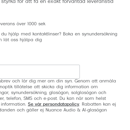
n styrka för att få en exakt förväntad leveranstid
Lägg i varukorgen
everans över 1000 sek
 du hjälp med kontaktlinser? Boka en synundersökning
h låt oss hjälpa dig
Registrera
etsbrev och lär dig mer om din syn. Genom att anmäla
noptik tillåtelse att skicka dig information om
ngar, synundersökning, glasögon, solglasögon och
er, telefon, SMS och e-post. Du kan när som helst
 information.
Se vår persondatapolicy
. Rabatten kan ej
anden och gäller ej Nuance Audio & AI-glasögon