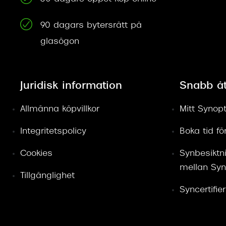
90 dagars bytersrätt på
glasögon
Juridisk information
Snabb å
Allmänna köpvillkor
Mitt Synopt
Integritetspolicy
Boka tid f
Cookies
Synbesiktn
mellan Syn
Tillgänglighet
Syncertifie