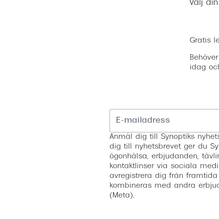
Välj di
Gratis l
Behöver
idag oc
Anmäl dig till Synoptiks nyh
dig till nyhetsbrevet ger du Sy
ögonhälsa, erbjudanden, tävli
kontaktlinser via sociala medi
avregistrera dig från framtida
kombineras med andra erbjud
(Meta).