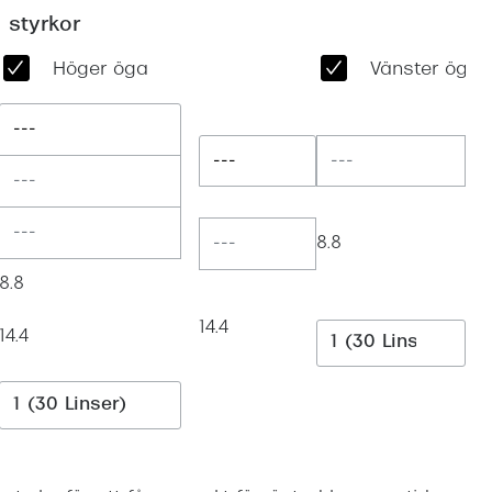
Suncover och clip-on
Precision1
 styrkor
Polariserade solglasögon
Höger öga
Vänster öga
---
---
8.8
8.8
14.4
14.4