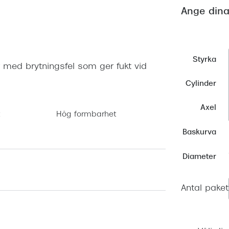
Nuance Audio™
Saint Laurent
Ange dina
asögon
lasögon
nser
las
ktlinser
Styrka
 med brytningsfel som ger fukt vid
Cylinder
Axel
Hög formbarhet
Baskurva
Diameter
Antal paket