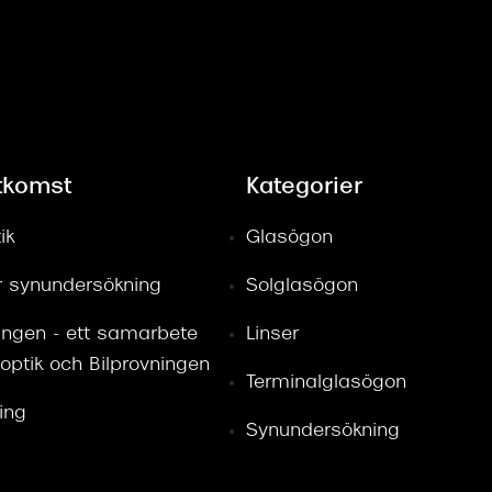
tkomst
Kategorier
ik
Glasögon
ör synundersökning
Solglasögon
ingen - ett samarbete
Linser
optik och Bilprovningen
Terminalglasögon
ring
Synundersökning