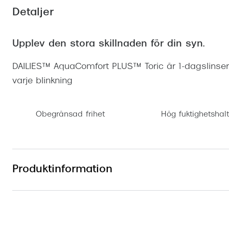
Mitt Synoptik
Boka synundersökning
Detaljer
Hitta butik-boka tid
Transitions®
Cat eye solgl
Prova linser
terminal-/skyddsglasögon
Abonnemang
Progressiva g
Dygnet-runt-li
Upplev den stora skillnaden för din syn.
30% på utvalda linser
Abonnemang glasögon
Enkelslipade g
Myter om konta
DAILIES™ AquaComfort PLUS™ Toric är 1-dagslinser
Abonnemang glasögon barn
varje blinkning
Obegränsad frihet
Hög fuktighetshalt
Produktinformation