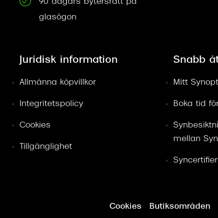
90 dagars bytersrätt på
glasögon
Juridisk information
Snabb å
Allmänna köpvillkor
Mitt Synopt
Integritetspolicy
Boka tid f
Cookies
Synbesiktn
mellan Syn
Tillgänglighet
Syncertifie
Cookies
Butiksområden