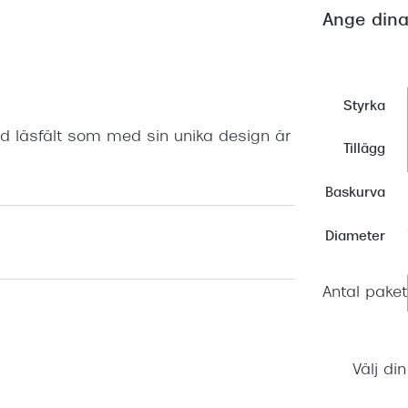
Nuance Audio™
Saint Laurent
Ange dina
asögon
lasögon
nser
las
ktlinser
Styrka
d läsfält som med sin unika design är
Tillägg
Baskurva
Diameter
Antal paket
Välj di