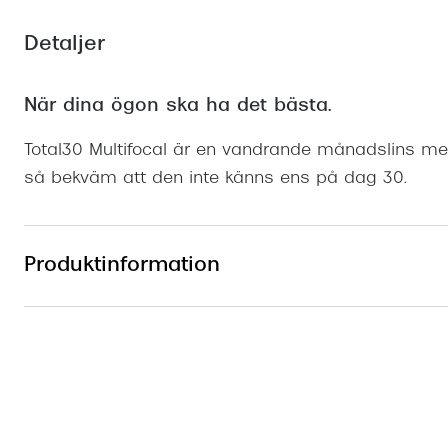
Mitt Synoptik
Boka synundersökning
Hitta butik-boka tid
Transitions®
Cat eye solgl
Prova linser
Detaljer
terminal-/skyddsglasögon
Abonnemang
Progressiva g
Dygnet-runt-li
30% på utvalda linser
Abonnemang glasögon
När dina ögon ska ha det bästa.
Enkelslipade g
Myter om konta
Abonnemang glasögon barn
Total30 Multifocal är en vandrande månadslins me
så bekväm att den inte känns ens på dag 30.
Produktinformation