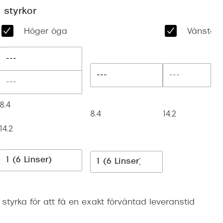
Suncover och clip-on
Precision1
 styrkor
Polariserade solglasögon
Höger öga
Vänster
---
---
8.4
8.4
14.2
14.2
n styrka för att få en exakt förväntad leveranstid
Lägg i varukorgen