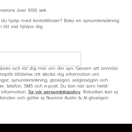
everans över 1000 sek
 du hjälp med kontaktlinser? Boka en synundersökning
h låt oss hjälpa dig
Registrera
etsbrev och lär dig mer om din syn. Genom att anmäla
noptik tillåtelse att skicka dig information om
ngar, synundersökning, glasögon, solglasögon och
er, telefon, SMS och e-post. Du kan när som helst
 information.
Se vår persondatapolicy
. Rabatten kan ej
anden och gäller ej Nuance Audio & AI-glasögon