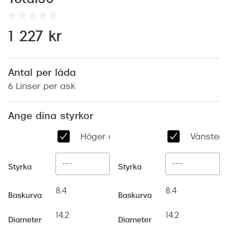
Abonnem
Abonnem
1 227 kr
Trygghe
Försäkri
Antal per låda
6 Linser per ask
Delbetal
Synoptik
Ange dina styrkor
Rengöra
Höger öga
Vänster 
Glastyp
Styrka
Styrka
Glastype
8.4
8.4
Stellest
Baskurva
Baskurva
14.2
14.2
Transiti
Diameter
Diameter