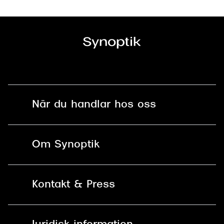
När du handlar hos oss
Fri frakt och fri retur i butik
Om Synoptik
Online retur
Karriär
Kontakt & Press
Betala säkert med Klarna, Swish,
Vårt ansvar
Apple Pay och kort
Kundservice
För företag