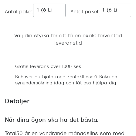
Progress
Antal paket
Antal paket
Enkelsli
Se alla 
Välj din styrka för att få en exakt förväntad
Ray-Ban
leveranstid
Oakley
Lägg i varukorgen
Burberry
Gratis leverans över 1000 sek
Behöver du hjälp med kontaktlinser? Boka en
Emporio
synundersökning idag och låt oss hjälpa dig
Dolce &
Detaljer
Prada
Versace
När dina ögon ska ha det bästa.
Nuance 
Total30 är en vandrande månadslins som med