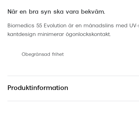
Mitt Synoptik
Boka synundersökning
Hitta butik-boka tid
Transitions®
Cat eye solgl
Prova linser
När en bra syn ska vara bekväm.
terminal-/skyddsglasögon
Abonnemang
Progressiva g
Dygnet-runt-li
Biomedics 55 Evolution är en månadslins med UV
30% på utvalda linser
Abonnemang glasögon
kantdesign minimerar ögonlockskontakt.
Enkelslipade g
Myter om konta
Abonnemang glasögon barn
Obegränsad frihet
Produktinformation