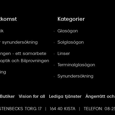
tkomst
Kategorier
ik
Glasögon
ör synundersökning
Solglasögon
ingen - ett samarbete
Linser
optik och Bilprovningen
Terminalglasögon
ring
Synundersökning
Butiker
Vision for all
Lediga tjänster
Ångerrätt och
TENBECKS TORG 17 | 164 40 KISTA | TELEFON: 08-25