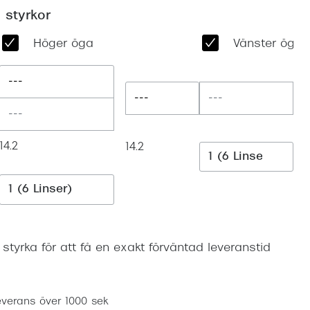
Suncover och clip-on
Precision1
 styrkor
Polariserade solglasögon
Höger öga
Vänster öga
---
---
14.2
14.2
n styrka för att få en exakt förväntad leveranstid
Lägg i varukorgen
everans över 1000 sek