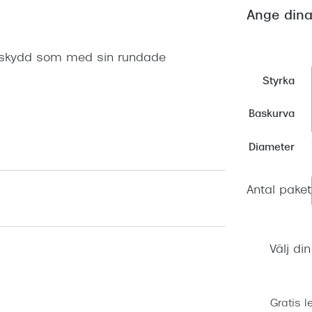
Nuance Audio™
Saint Laurent
Ange dina
asögon
lasögon
nser
-skydd som med sin rundade
las
ktlinser
Styrka
Baskurva
Diameter
Antal paket
Välj di
Gratis l