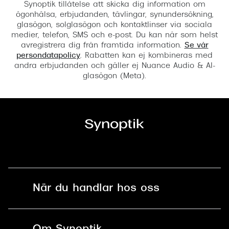
Synoptik tillåtelse att skicka dig information om
ögonhälsa, erbjudanden, tävlingar, synundersökning,
glasögon, solglasögon och kontaktlinser via sociala
medier, telefon, SMS och e-post. Du kan när som helst
avregistrera dig från framtida information.
Se vår
persondatapolicy
. Rabatten kan ej kombineras med
andra erbjudanden och gäller ej Nuance Audio & AI-
glasögon (Meta).
När du handlar hos oss
Fri frakt och fri retur i butik