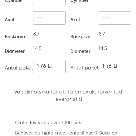
Cylinder
Cylinder
Progress
Enkelsli
Axel
Axel
Se alla 
8.7
8.7
Baskurva
Baskurva
Ray-Ban
14.5
14.5
Diameter
Diameter
Oakley
Burberry
Antal paket
Antal paket
Emporio
Dolce &
Välj din styrka för att få en exakt förväntad
leveranstid
Prada
Lägg i varukorgen
Versace
Gratis leverans över 1000 sek
Nuance 
Behöver du hjälp med kontaktlinser? Boka en