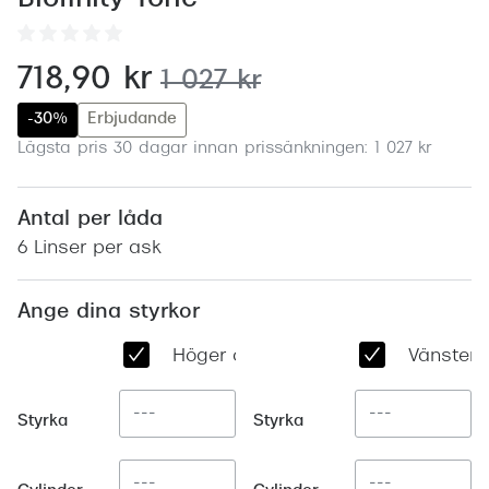
Abonnem
Abonnem
nu:
718,90 kr
tidigare pris:
1 027 kr
Trygghe
-30%
Erbjudande
Försäkri
Lägsta pris 30 dagar innan prissänkningen: 1 027 kr
Delbetal
Antal per låda
Synoptik
6 Linser per ask
Rengöra
Ange dina styrkor
Glastyp
Höger öga
Vänster 
Glastype
Stellest
Styrka
Styrka
Transiti