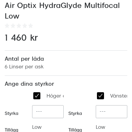
Abonnem
Air Optix HydraGlyde Multifocal
Abonnem
Low
Trygghe
1 460 kr
Försäkri
Delbetal
Antal per låda
Synoptik
6 Linser per ask
Rengöra
Ange dina styrkor
Glastyp
Höger öga
Vänster 
Glastype
Stellest
Styrka
Styrka
Transiti
Low
Low
Tillägg
Tillägg