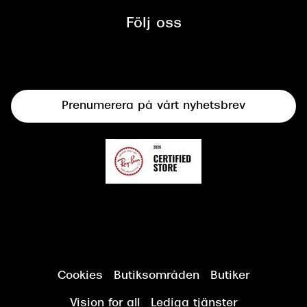
Synbesiktningen - ett samarbete
mellan Synoptik och Bilprovningen
Följ oss
Solglasögon
Syncertifiering
Linser
Terminalglasögon
Prenumerera på vårt nyhetsbrev
Synundersökning
Cookies
Butiksområden
Butiker
Vision for all
Lediga tjänster