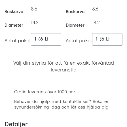
Progress
8.6
8.6
Baskurva
Baskurva
Enkelsli
14.2
14.2
Diameter
Diameter
Se alla 
Ray-Ban
Antal paket
Antal paket
Oakley
Burberry
Välj din styrka för att få en exakt förväntad
leveranstid
Emporio
Lägg i varukorgen
Dolce &
Gratis leverans över 1000 sek
Prada
Behöver du hjälp med kontaktlinser? Boka en
Versace
synundersökning idag och låt oss hjälpa dig
Nuance 
Detaljer