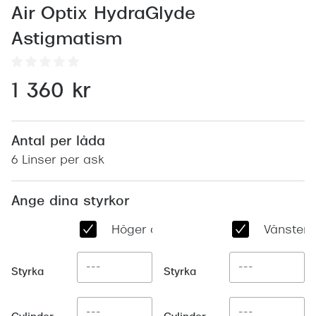
Abonnem
Air Optix HydraGlyde
Abonnem
Astigmatism
Trygghe
1 360 kr
Försäkri
Delbetal
Antal per låda
Synoptik
6 Linser per ask
Rengöra
Ange dina styrkor
Glastyp
Höger öga
Vänster 
Glastype
Stellest
Styrka
Styrka
Transiti