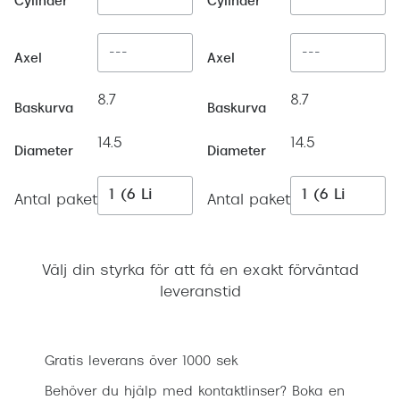
Cylinder
Cylinder
Progress
Enkelsli
Axel
Axel
Se alla 
8.7
8.7
Baskurva
Baskurva
Ray-Ban
14.5
14.5
Diameter
Diameter
Oakley
Burberry
Antal paket
Antal paket
Emporio
Dolce &
Välj din styrka för att få en exakt förväntad
leveranstid
Prada
Lägg i varukorgen
Versace
Gratis leverans över 1000 sek
Nuance 
Behöver du hjälp med kontaktlinser? Boka en