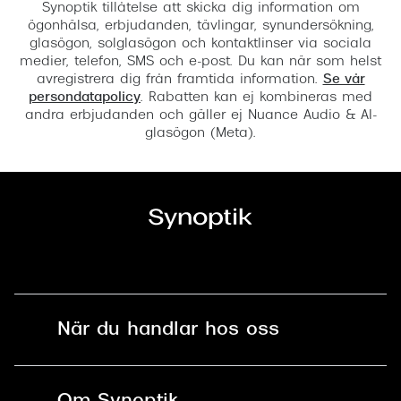
Synoptik tillåtelse att skicka dig information om
ögonhälsa, erbjudanden, tävlingar, synundersökning,
glasögon, solglasögon och kontaktlinser via sociala
medier, telefon, SMS och e-post. Du kan när som helst
avregistrera dig från framtida information.
Se vår
persondatapolicy
. Rabatten kan ej kombineras med
andra erbjudanden och gäller ej Nuance Audio & AI-
glasögon (Meta).
När du handlar hos oss
Fri frakt och fri retur i butik