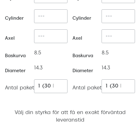
Progress
Enkelsli
Cylinder
Cylinder
Se alla 
Axel
Axel
Ray-Ban
8.5
8.5
Oakley
Baskurva
Baskurva
Burberry
14.3
14.3
Diameter
Diameter
Emporio
Antal paket
Antal paket
Dolce &
Prada
Välj din styrka för att få en exakt förväntad
Versace
leveranstid
Nuance 
Lägg i varukorgen