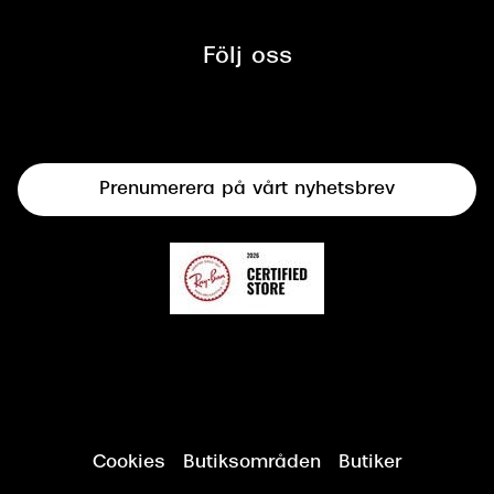
Glasögon
Synbesiktningen - ett samarbete
mellan Synoptik och Bilprovningen
Följ oss
Solglasögon
Syncertifiering
Linser
Terminalglasögon
Prenumerera på vårt nyhetsbrev
Synundersökning
Cookies
Butiksområden
Butiker