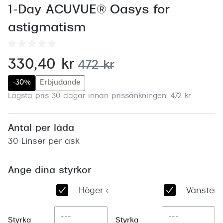
Abonnem
1-Day ACUVUE® Oasys for
Abonnem
astigmatism
Trygghe
nu:
330,40 kr
tidigare pris:
472 kr
Försäkri
-30%
Erbjudande
Delbetal
Lägsta pris 30 dagar innan prissänkningen: 472 kr
Synoptik
Rengöra
Antal per låda
30 Linser per ask
Glastyp
Ange dina styrkor
Glastype
Höger öga
Vänster 
Stellest
Transiti
Styrka
Styrka