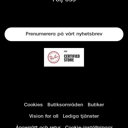
Följ oss
Solglasögon
Syncertifiering
Linser
Terminalglasögon
Prenumerera på vårt nyhetsbrev
Synundersökning
Cookies
Butiksområden
Butiker
Vision for all
Lediga tjänster