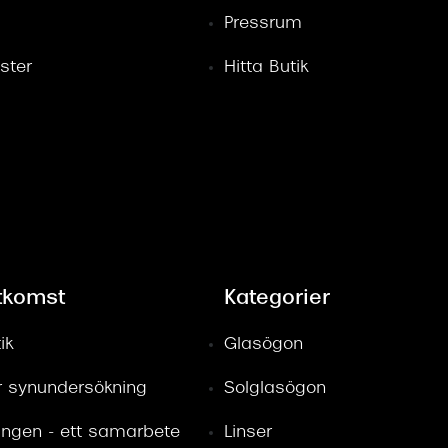
Pressrum
ster
Hitta Butik
tkomst
Kategorier
ik
Glasögon
ör synundersökning
Solglasögon
ingen - ett samarbete
Linser