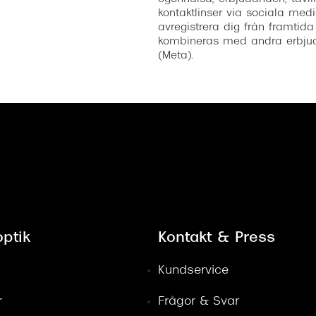
kontaktlinser via sociala medi
avregistrera dig från framtida
kombineras med andra erbjud
(Meta).
ptik
Kontakt & Press
Kundservice
r
Frågor & Svar