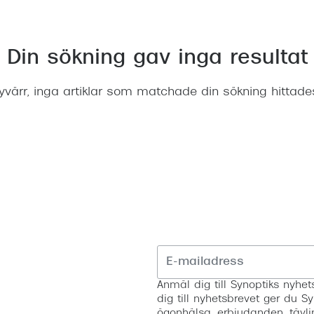
Nuance Audio™
Saint Laurent
asögon
lasögon
nser
Din sökning gav inga resultat
las
ktlinser
yvärr, inga artiklar som matchade din sökning hittade
Anmäl dig till Synoptiks nyh
dig till nyhetsbrevet ger du Sy
ögonhälsa, erbjudanden, tävli