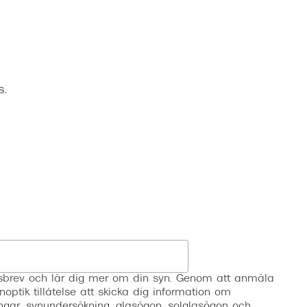
Suncover och clip-on
Precision1
Polariserade solglasögon
s.
Registrera
etsbrev och lär dig mer om din syn. Genom att anmäla
noptik tillåtelse att skicka dig information om
ngar, synundersökning, glasögon, solglasögon och