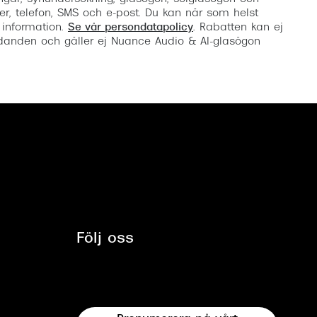
er, telefon, SMS och e-post. Du kan när som helst
 information.
Se vår persondatapolicy
. Rabatten kan ej
anden och gäller ej Nuance Audio & AI-glasögon
Följ oss