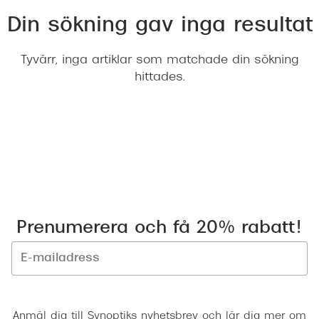
Abonnem
Din sökning gav inga resultat
Abonnem
Tyvärr, inga artiklar som matchade din sökning
Trygghe
hittades.
Försäkri
Delbetal
Synoptik
Rengöra
Glastyp
Prenumerera och få 20% rabatt!
Glastype
Stellest
Registrera
Transiti
Anmäl dig till Synoptiks nyhetsbrev och lär dig mer om