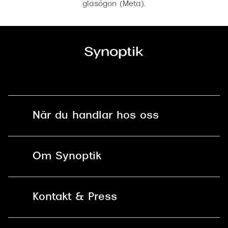
glasögon (Meta).
När du handlar hos oss
Fri frakt och fri retur i butik
Om Synoptik
Online retur
Karriär
Kontakt & Press
Betala säkert med Klarna, Swish,
Vårt ansvar
Apple Pay och kort
Kundservice