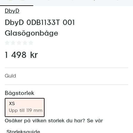
Abonnem
DbyD
Abonnem
DbyD 0DB1133T 001
Trygghe
Glasögonbåge
Försäkri
Delbetal
1 498 kr
Synoptik
Rengöra
Guld
Glastyp
Bågstorlek
Glastype
XS
Upp till 119 mm
Stellest
Osäker på vilken storlek du har? Se vår
Transiti
Storleksguide