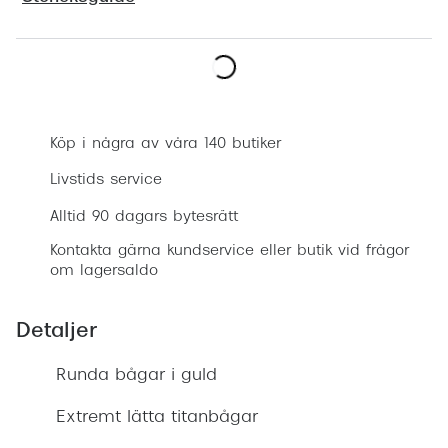
Progress
Enkelsli
Boka synundersökning
Se alla 
Ray-Ban
Köp i några av våra 140 butiker
Oakley
Livstids service
Burberry
Alltid 90 dagars bytesrätt
Kontakta gärna kundservice eller butik vid frågor
Emporio
om lagersaldo
Dolce &
Detaljer
Prada
Runda bågar i guld
Versace
Nuance 
Extremt lätta titanbågar