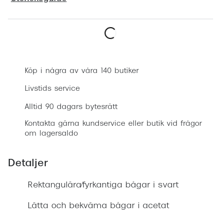
Progress
Enkelsli
Boka synundersökning
Se alla 
Ray-Ban
Köp i några av våra 140 butiker
Oakley
Livstids service
Burberry
Alltid 90 dagars bytesrätt
Kontakta gärna kundservice eller butik vid frågor
Emporio
om lagersaldo
Dolce &
Detaljer
Prada
Rektangulära/fyrkantiga bågar i svart
Versace
Nuance 
Lätta och bekväma bågar i acetat