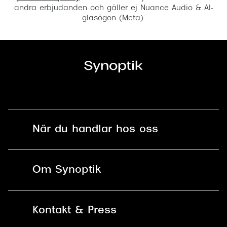
andra erbjudanden och gäller ej Nuance Audio & AI-
glasögon (Meta).
När du handlar hos oss
Fri frakt och fri retur i butik
Om Synoptik
Online retur
Karriär
Kontakt & Press
Betala säkert med Klarna, Swish,
Vårt ansvar
Apple Pay och kort