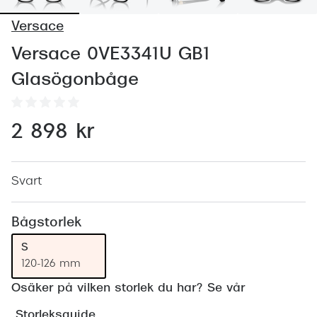
Abonnem
Versace
Abonnem
Versace 0VE3341U GB1
Trygghe
Glasögonbåge
Försäkri
Delbetal
2 898 kr
Synoptik
Rengöra
Svart
Glastyp
Bågstorlek
Glastype
S
120-126 mm
Stellest
Osäker på vilken storlek du har? Se vår
Transiti
Storleksguide