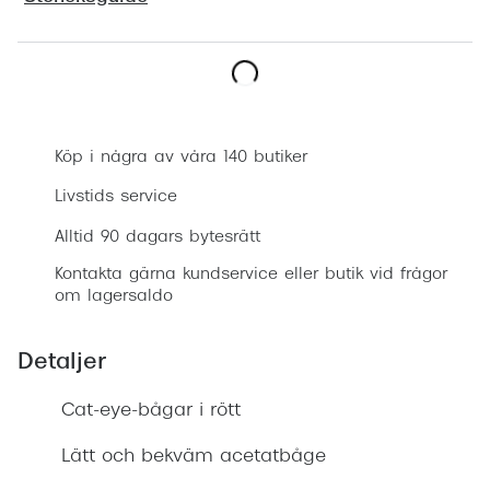
Progress
Enkelsli
Boka synundersökning
Se alla 
Ray-Ban
Köp i några av våra 140 butiker
Oakley
Livstids service
Burberry
Alltid 90 dagars bytesrätt
Kontakta gärna kundservice eller butik vid frågor
Emporio
om lagersaldo
Dolce &
Detaljer
Prada
Cat-eye-bågar i rött
Versace
Nuance 
Lätt och bekväm acetatbåge