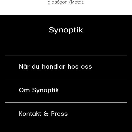
glasögon (Meta).
När du handlar hos oss
Fri frakt och fri retur i butik
Om Synoptik
Online retur
Karriär
Kontakt & Press
Betala säkert med Klarna, Swish,
Vårt ansvar
Apple Pay och kort
Kundservice