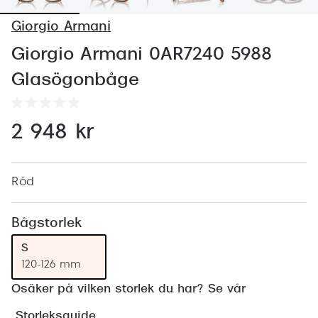
Abonnem
Giorgio Armani
Abonnem
Giorgio Armani 0AR7240 5988
Trygghe
Glasögonbåge
Försäkri
Delbetal
2 948 kr
Synoptik
Rengöra
Röd
Glastyp
Bågstorlek
Glastype
S
120-126 mm
Stellest
Osäker på vilken storlek du har? Se vår
Transiti
Storleksguide