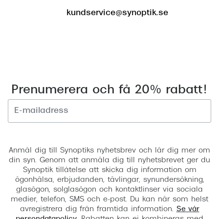
Progress
kundservice@synoptik.se
Enkelsli
Se alla 
Ray-Ban
Oakley
Prenumerera och få 20% rabatt!
Burberry
Emporio
Registrera
Dolce &
Anmäl dig till Synoptiks nyhetsbrev och lär dig mer om
din syn. Genom att anmäla dig till nyhetsbrevet ger du
Prada
Synoptik tillåtelse att skicka dig information om
ögonhälsa, erbjudanden, tävlingar, synundersökning,
Versace
glasögon, solglasögon och kontaktlinser via sociala
medier, telefon, SMS och e-post. Du kan när som helst
Nuance 
avregistrera dig från framtida information.
Se vår