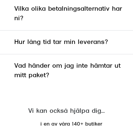
Abonnem
Om en vara inte finns i lager så
Vilka olika betalningsalternativ har
Abonnem
levereras den oftast inom 7-8
ni?
arbetsdagar, skulle varan vara
Trygghe
slut hos leverantören kan
leveranstiden dock bli längre, i
Försäkri
Hur lång tid tar min leverans?
några tillfällen upp till 3 veckor.
Delbetal
Om det är en vara som vi inte
har möjlighet för att skicka
Synoptik
Vad händer om jag inte hämtar ut
kontaktar vi dig personligen.
mitt paket?
Rengöra
Glastyp
Glastype
Vi kan också hjälpa dig...
Stellest
i en av våra 140+ butiker
Transiti