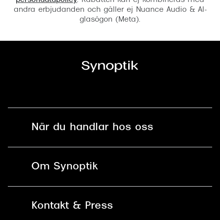
persondatapolicy
. Rabatten kan ej kombineras med
andra erbjudanden och gäller ej Nuance Audio & AI-
glasögon (Meta).
När du handlar hos oss
Fri frakt och fri retur i butik
Om Synoptik
Online retur
Karriär
Kontakt & Press
Betala säkert med Klarna, Swish,
Vårt ansvar