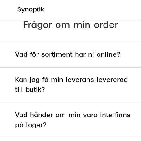
Hoppa till
innehållet
Frågor om min order
Våra synundersökningar
Se alla 
Synundersökning glasögon
Dam
Synundersökning linser
Herr
Vad för sortiment har ni online?
Synundersökning barn
Barn
Synundersökning körkort
Läsglas
Kan jag få min leverans levererad
Boka tid för synundersökning
till butik?
Erbjud
Synundersökning glasögon - boka tid
30% på 
Synundersökning linser - boka tid
Vad händer om min vara inte finns
Mitt Syn
Hitta butik-boka tid
på lager?
Abonne