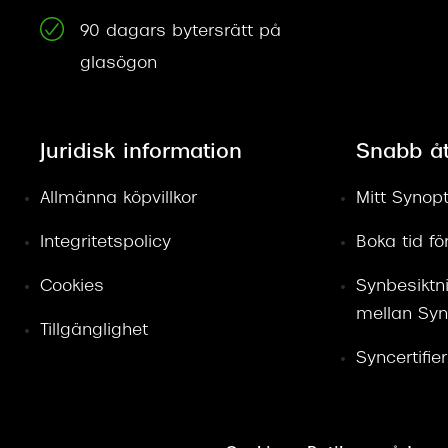
90 dagars bytersrätt på
glasögon
Juridisk information
Snabb å
Allmänna köpvillkor
Mitt Synopt
Integritetspolicy
Boka tid f
Cookies
Synbesiktn
mellan Syn
Tillgänglighet
Syncertifie