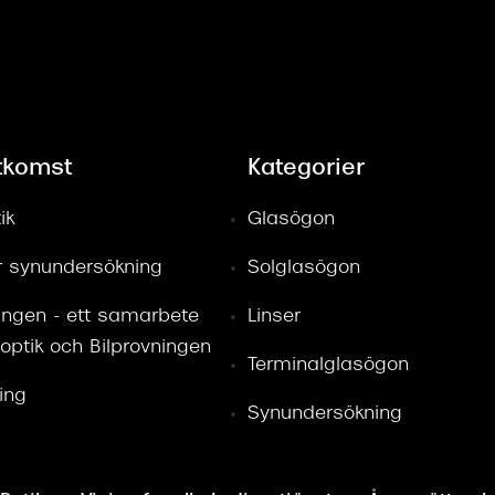
tkomst
Kategorier
ik
Glasögon
ör synundersökning
Solglasögon
kostnadsfritt att returnera en vara i våra b
ingen - ett samarbete
Linser
optik och Bilprovningen
Terminalglasögon
ring
Synundersökning