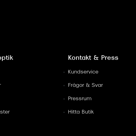
kundservice.
ptik
Kontakt & Press
här
Kundservice
r
Frågor & Svar
Pressrum
a att returen kostar 50 kr och kommer dras av i sa
ster
Hitta Butik
erans till butik
, kan du endast returnera i butik: