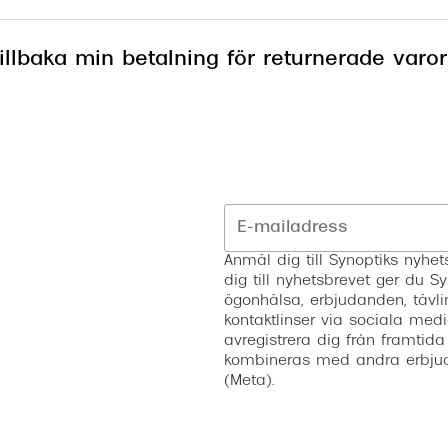
Nuance Audio™
Saint Laurent
te blir godkänd av Synoptik.se kontaktar vi dig via e-
asögon
tillbaka min betalning för returnerade varo
ll nekad retur. Synoptik.se förpliktar sig inte till att ski
lasögon
nser
 dig.
las
ktlinser
Anmäl dig till Synoptiks nyh
dig till nyhetsbrevet ger du Sy
ögonhälsa, erbjudanden, tävli
kontaktlinser via sociala medi
avregistrera dig från framtida
kombineras med andra erbjud
(Meta).
an hemlevererad, kan du välja att returnera i butik ell