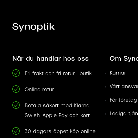
När du handlar hos oss
Om Syno
Karriär
Fri frakt och fri retur i butik
Vårt ansva
Online retur
För företag
Vänligen noter
Betala säkert med Klarna,
återbetalning.
Lediga tjän
Swish, Apple Pay och kort
När du
valt lev
30 dagars öppet köp online