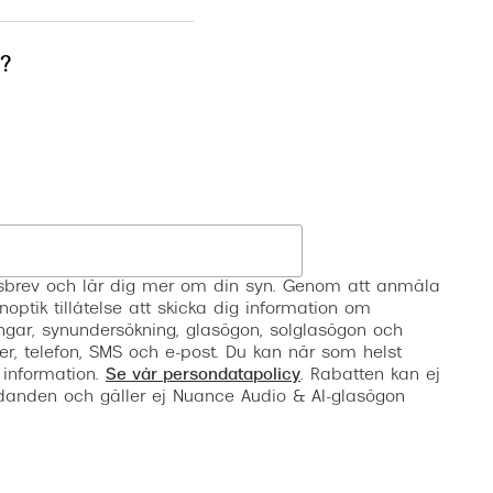
Suncover och clip-on
Precision1
post med
Polariserade solglasögon
r?
cka returnerad
Registrera
etsbrev och lär dig mer om din syn. Genom att anmäla
noptik tillåtelse att skicka dig information om
ngar, synundersökning, glasögon, solglasögon och
er, telefon, SMS och e-post. Du kan när som helst
 information.
Se vår persondatapolicy
. Rabatten kan ej
anden och gäller ej Nuance Audio & AI-glasögon
er via PostNord