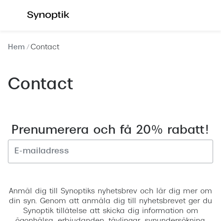
Hoppa till
innehållet
Våra synundersökningar
Se alla 
Hem
Contact
Synundersökning glasögon
Dam
Synundersökning linser
Herr
Contact
Synundersökning barn
Barn
Synundersökning körkort
Läsglas
Prenumerera och få 20% rabatt!
Boka tid för synundersökning
Erbjud
Synundersökning glasögon - boka tid
30% på 
Registrera
Synundersökning linser - boka tid
Mitt Syn
Anmäl dig till Synoptiks nyhetsbrev och lär dig mer om
Hitta butik-boka tid
din syn. Genom att anmäla dig till nyhetsbrevet ger du
Abonne
Synoptik tillåtelse att skicka dig information om