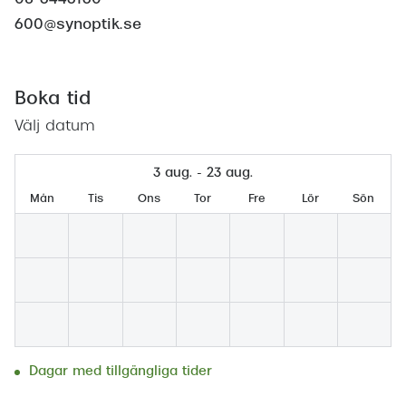
08-6446160
Abonnem
600@synoptik.se
Abonnem
Trygghe
Boka tid
Försäkri
Välj datum
Delbetal
3 aug. - 23 aug.
Synoptik
Mån
Tis
Ons
Tor
Fre
Lör
Sön
Rengöra
Glastyp
Glastype
Stellest
Dagar med tillgängliga tider
Transiti