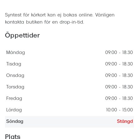
Boka tid
Progress
Syntest för körkort kan ej bokas online. Vänligen
Enkelsli
kontakta butiken för en drop-in-tid.
Se alla 
Öppettider
Ray-Ban
Måndag
09:00 - 18:30
Oakley
Tisdag
09:00 - 18:30
Burberry
Onsdag
09:00 - 18:30
Emporio
Torsdag
09:00 - 18:30
Dolce &
Fredag
09:00 - 18:30
Prada
Lördag
10:00 - 15:00
Versace
Söndag
Stängd
Nuance 
Plats