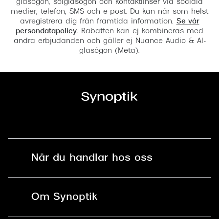
glasögon, solglasögon och kontaktlinser via sociala
medier, telefon, SMS och e-post. Du kan när som helst
avregistrera dig från framtida information.
Se vår
persondatapolicy
. Rabatten kan ej kombineras med
andra erbjudanden och gäller ej Nuance Audio & AI-
glasögon (Meta).
När du handlar hos oss
Fri frakt och fri retur i butik
Om Synoptik
Online retur