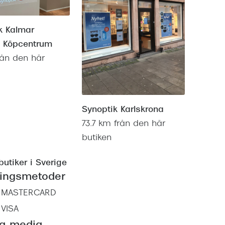
k Kalmar
n Köpcentrum
rån den här
Synoptik Karlskrona
73.7 km från den här
butiken
butiker i Sverige
ningsmetoder
MASTERCARD
VISA