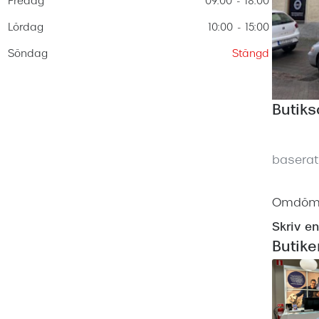
Fredag
09:00 - 18:00
Nuance Audio™
Saint Laurent
asögon
Lördag
10:00 - 15:00
lasögon
nser
Söndag
Stängd
las
ktlinser
Butik
basera
Omdömen
Skriv e
Butike