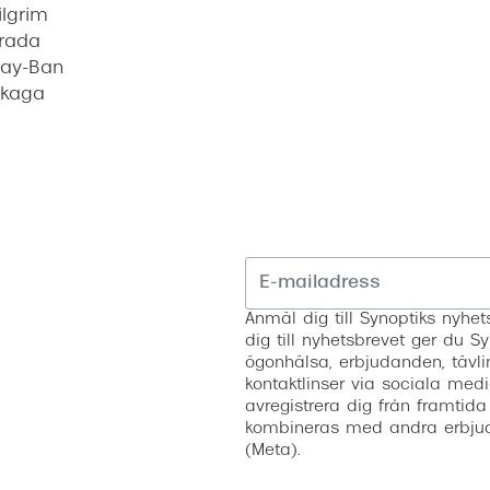
ilgrim
rada
ay-Ban
kaga
Anmäl dig till Synoptiks nyh
dig till nyhetsbrevet ger du Sy
ögonhälsa, erbjudanden, tävli
kontaktlinser via sociala medi
avregistrera dig från framtida
kombineras med andra erbjud
(Meta).