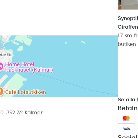
Synopti
Giraffe
1.7 km f
butiken
Se alla 
Betal
0, 392 32 Kalmar