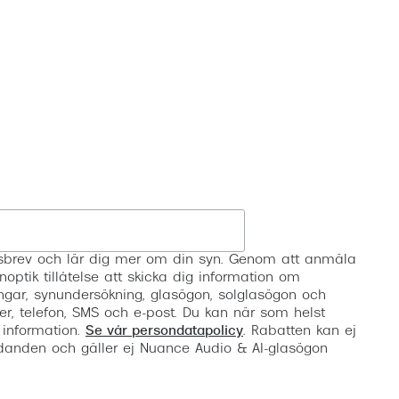
Registrera
etsbrev och lär dig mer om din syn. Genom att anmäla
noptik tillåtelse att skicka dig information om
ngar, synundersökning, glasögon, solglasögon och
er, telefon, SMS och e-post. Du kan när som helst
 information.
Se vår persondatapolicy
. Rabatten kan ej
anden och gäller ej Nuance Audio & AI-glasögon