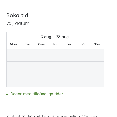
Mitt Synoptik
Boka synundersökning
Hitta butik-boka tid
Transitions®
Cat eye solgl
Prova linser
terminal-/skyddsglasögon
Abonnemang
Boka tid
Progressiva g
Dygnet-runt-li
Välj datum
30% på utvalda linser
Abonnemang glasögon
Enkelslipade g
Myter om konta
Abonnemang glasögon barn
3 aug. - 23 aug.
Mån
Tis
Ons
Tor
Fre
Lör
Sön
Dagar med tillgängliga tider
Boka tid