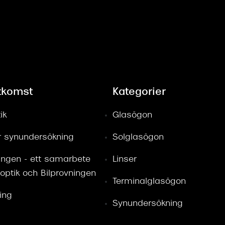
tkomst
Kategorier
ik
Glasögon
ör synundersökning
Solglasögon
ingen - ett samarbete
Linser
optik och Bilprovningen
Terminalglasögon
ring
Synundersökning