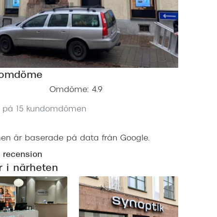
Suncover och clip-on
Precision1
Polariserade solglasögon
somdöme
Omdöme: 4.9
t på 15 kundomdömen
 är baserade på data från Google.
n recension
r i närheten