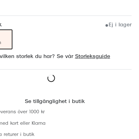
Suncover och clip-on
Precision1
Polariserade solglasögon
k
Ej i lager
m
ilken storlek du har? Se vår
Storleksguide
Hitta butik
Se tillgänglighet i butik
everans över 1000 kr
ed kort eller Klarna
ia returer i butik