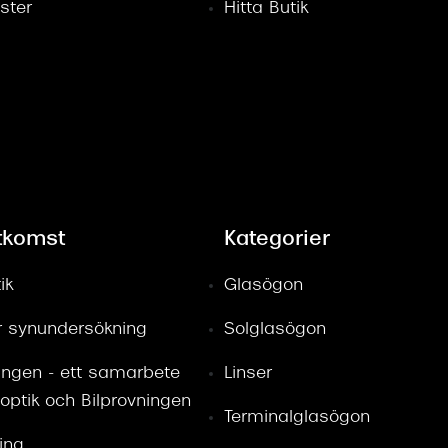
ster
Hitta Butik
tkomst
Kategorier
ik
Glasögon
ör synundersökning
Solglasögon
ingen - ett samarbete
Linser
optik och Bilprovningen
Terminalglasögon
ring