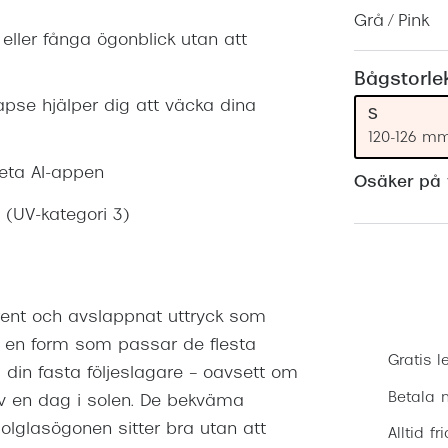
Nuance Audio™
Saint Laurent
Grå / Pink
asögon
 eller fånga ögonblick utan att
lasögon
nser
Bågstorle
se hjälper dig att väcka dina
las
ktlinser
S
120-126 m
Meta AI-appen
Osäker på v
 (UV-kategori 3)
lrent och avslappnat uttryck som
r en form som passar de flesta
Gratis l
din fasta följeslagare – oavsett om
Betala m
r av en dag i solen. De bekväma
olglasögonen sitter bra utan att
Alltid fr