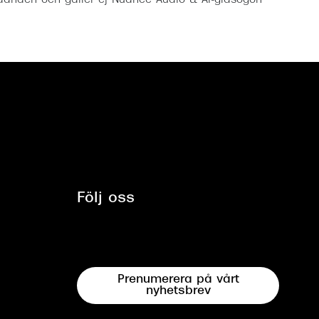
anden och gäller ej Nuance Audio & AI-glasögon
Följ oss
Prenumerera på vårt
nyhetsbrev