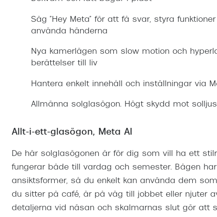
Mitt Synoptik
Boka synundersökning
Hitta butik-boka tid
Transitions®
Cat eye solgl
Prova linser
Säg ”Hey Meta” för att få svar, styra funktioner
terminal-/skyddsglasögon
Abonnemang
använda händerna
Progressiva g
Dygnet-runt-li
30% på utvalda linser
Abonnemang glasögon
Nya kamerlägen som slow motion och hyperlap
Enkelslipade g
Myter om konta
berättelser till liv
Abonnemang glasögon barn
Hantera enkelt innehåll och inställningar via 
Allmänna solglasögon. Högt skydd mot solljus
Allt-i-ett-glasögon, Meta AI
De här solglasögonen är för dig som vill ha ett sti
fungerar både till vardag och semester. Bågen ha
ansiktsformer, så du enkelt kan använda dem som 
du sitter på café, är på väg till jobbet eller njute
detaljerna vid näsan och skalmarnas slut gör att s