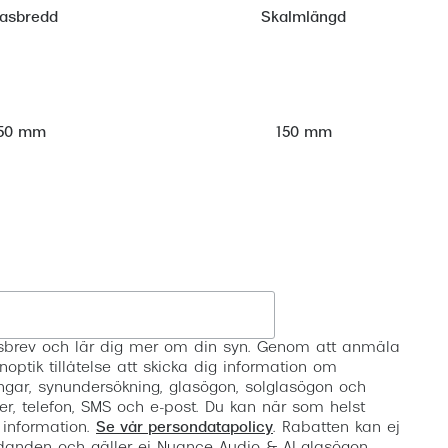
lasbredd
Skalmlängd
50 mm
150 mm
Registrera
etsbrev och lär dig mer om din syn. Genom att anmäla
noptik tillåtelse att skicka dig information om
ngar, synundersökning, glasögon, solglasögon och
er, telefon, SMS och e-post. Du kan när som helst
 information.
Se vår persondatapolicy
. Rabatten kan ej