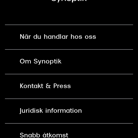
När du handlar hos oss
Fri frakt och fri retur i butik
Om Synoptik
Online retur
Karriär
Kontakt & Press
Betala säkert med Klarna, Swish,
Vårt ansvar
Apple Pay och kort
Kundservice
För företag
Juridisk information
30 dagars öppet köp online
Frågor & Svar
Lediga tjänster
Allmänna köpvillkor
90 dagars bytersrätt på
Pressrum
Snabb åtkomst