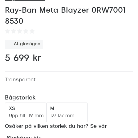
Abonnem
Ray-Ban Meta Blayzer 0RW7001
Abonnem
8530
Trygghe
Försäkri
AI-glasögon
Delbetal
5 699 kr
Synoptik
Rengöra
Transparent
Glastyp
Bågstorlek
Glastype
XS
M
Upp till 119 mm
127-137 mm
Stellest
Osäker på vilken storlek du har? Se vår
Transiti