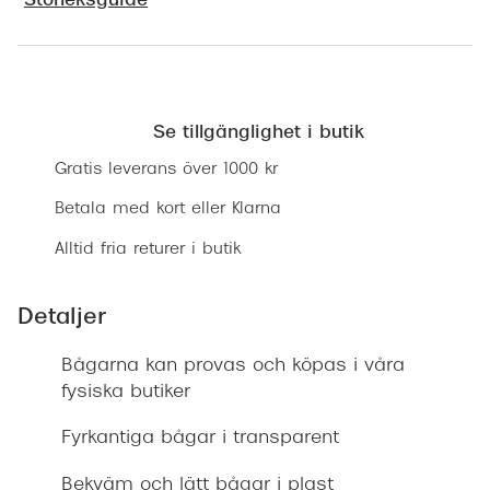
Storleksguide
Progress
Enkelsli
Hitta butik
Se alla 
Se tillgänglighet i butik
Ray-Ban
Gratis leverans över 1000 kr
Oakley
Betala med kort eller Klarna
Burberry
Alltid fria returer i butik
Emporio
Detaljer
Dolce &
Bågarna kan provas och köpas i våra
Prada
fysiska butiker
Versace
Fyrkantiga bågar i transparent
Nuance 
Bekväm och lätt bågar i plast