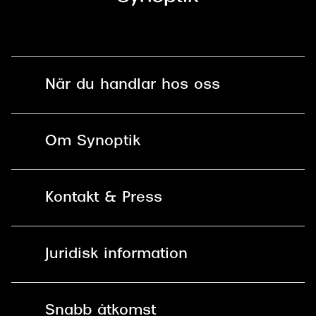
När du handlar hos oss
Fri frakt och fri retur i butik
Om Synoptik
Online retur
Karriär
Kontakt & Press
Betala säkert med Klarna, Swish,
Vårt ansvar
Apple Pay och kort
Kundservice
För företag
Juridisk information
30 dagars öppet köp online
Frågor & Svar
Lediga tjänster
Allmänna köpvillkor
90 dagars bytersrätt på
Pressrum
Snabb åtkomst