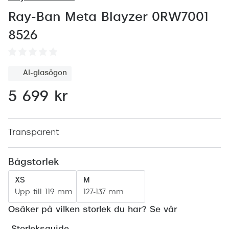
Abonnem
Ray-Ban Meta Blayzer 0RW7001
Abonnem
8526
Trygghe
Försäkri
AI-glasögon
Delbetal
5 699 kr
Synoptik
Rengöra
Transparent
Glastyp
Bågstorlek
Glastype
XS
M
Upp till 119 mm
127-137 mm
Stellest
Osäker på vilken storlek du har? Se vår
Transiti