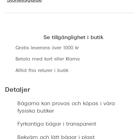
Storleksguide
Progress
Enkelsli
Hitta butik
Se alla 
Se tillgänglighet i butik
Ray-Ban
Gratis leverans över 1000 kr
Oakley
Betala med kort eller Klarna
Burberry
Alltid fria returer i butik
Emporio
Detaljer
Dolce &
Bågarna kan provas och köpas i våra
Prada
fysiska butiker
Versace
Fyrkantiga bågar i transparent
Nuance 
Bekväm och lätt bågar i plast