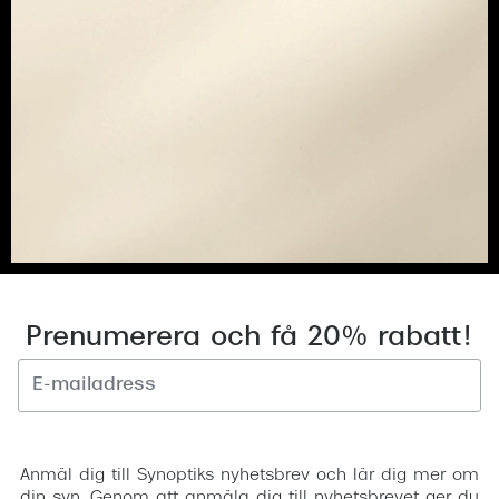
Progress
Enkelsli
Se alla 
Ray-Ban
Oakley
Burberry
Emporio
Dolce &
Prenumerera och få 20% rabatt!
Prada
Versace
Registrera
Nuance 
Anmäl dig till Synoptiks nyhetsbrev och lär dig mer om
din syn. Genom att anmäla dig till nyhetsbrevet ger du