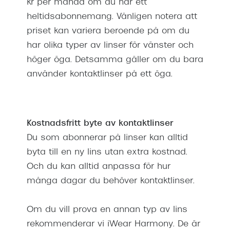
Abonnem
kr per månad om du har ett
heltidsabonnemang. Vänligen notera att
Abonnem
priset kan variera beroende på om du
har olika typer av linser för vänster och
Trygghe
höger öga. Detsamma gäller om du bara
Försäkri
använder kontaktlinser på ett öga.
Delbetal
Synoptik
Kostnadsfritt byte av kontaktlinser
Rengöra
Du som abonnerar på linser kan alltid
byta till en ny lins utan extra kostnad.
Glastyp
Och du kan alltid anpassa för hur
Glastype
många dagar du behöver kontaktlinser.
Stellest
Om du vill prova en annan typ av lins
Transiti
rekommenderar vi iWear Harmony. De är