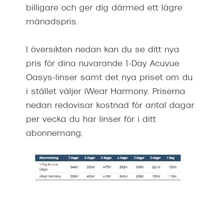
billigare och ger dig därmed ett lägre
Progress
månadspris.
Enkelsli
I översikten nedan kan du se ditt nya
Se alla 
pris för dina nuvarande 1-Day Acuvue
Ray-Ban
Oasys-linser samt det nya priset om du
Oakley
i stället väljer iWear Harmony. Priserna
nedan redovisar kostnad för antal dagar
Burberry
per vecka du har linser för i ditt
Emporio
abonnemang.
Dolce &
Prada
Versace
Nuance 