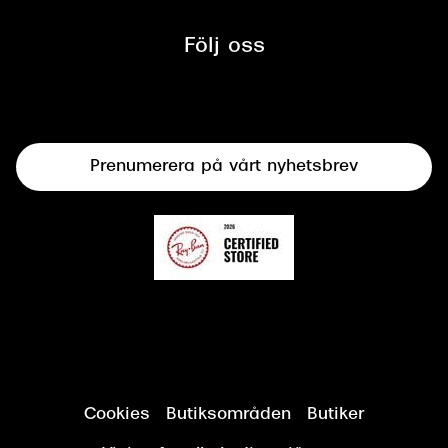
Glasögon
Synbesiktningen - ett samarbete
mellan Synoptik och Bilprovningen
Följ oss
Solglasögon
Syncertifiering
Linser
Terminalglasögon
Prenumerera på vårt nyhetsbrev
Synundersökning
Cookies
Butiksområden
Butiker