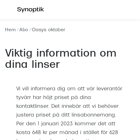
Hoppa till
innehållet
Våra synundersökningar
Se alla 
Hem
Abo
Oasys oktober
Synundersökning glasögon
Dam
Synundersökning linser
Herr
Viktig information om
Synundersökning barn
Barn
dina linser
Synundersökning körkort
Läsglas
Boka tid för synundersökning
Vi vill informera dig om att vår leverantör
Erbjud
tyvärr har höjt priset på dina
Synundersökning glasögon - boka tid
30% på 
kontaktlinser. Det innebär att vi behöver
Synundersökning linser - boka tid
justera priset på ditt linsabonnemang.
Mitt Syn
Hitta butik-boka tid
Per den 1 januari 2023 kommer det att
Abonne
kosta 648 kr per månad i stället för 628