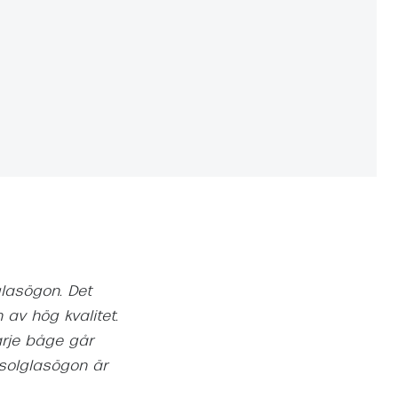
Suncover och clip-on
Precision1
Polariserade solglasögon
glasögon. Det
 av hög kvalitet.
arje båge går
 solglasögon är