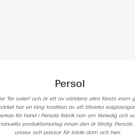
Nuance Audio™
Saint Laurent
asögon
lasögon
nser
las
ktlinser
Persol
er "för solen" och är ett av världens allra första inom 
ärket har en lång tradition av att tillverka solglasögon
verkas för hand i Persols fabrik norr om Venedig och v
anuella produktionssteg innan den är färdig. Persols
unisex och passar för både dam och herr.