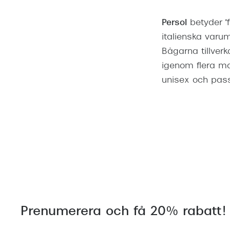
Persol
betyder "f
italienska varum
Bågarna tillverk
igenom flera ma
unisex och pass
Prenumerera och få 20% rabatt!