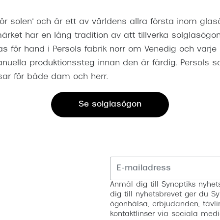
ör solen" och är ett av världens allra första inom glas
ärket har en lång tradition av att tillverka solglasögon
as för hand i Persols fabrik norr om Venedig och varj
nuella produktionssteg innan den är färdig. Persols s
ar för både dam och herr.
Se solglasögon
Anmäl dig till Synoptiks nyh
dig till nyhetsbrevet ger du Sy
ögonhälsa, erbjudanden, tävli
kontaktlinser via sociala medi