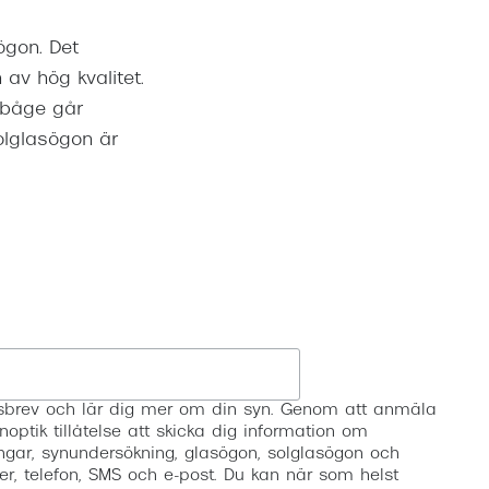
ögon. Det
 av hög kvalitet.
e båge går
olglasögon är
Registrera
etsbrev och lär dig mer om din syn. Genom att anmäla
noptik tillåtelse att skicka dig information om
ngar, synundersökning, glasögon, solglasögon och
er, telefon, SMS och e-post. Du kan när som helst