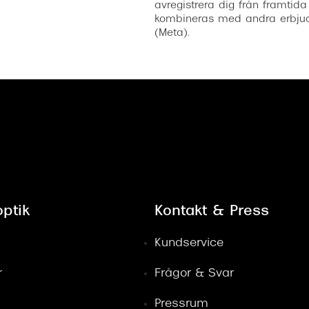
avregistrera dig från framtida
kombineras med andra erbjud
(Meta).
ptik
Kontakt & Press
Kundservice
r
Frågor & Svar
Pressrum