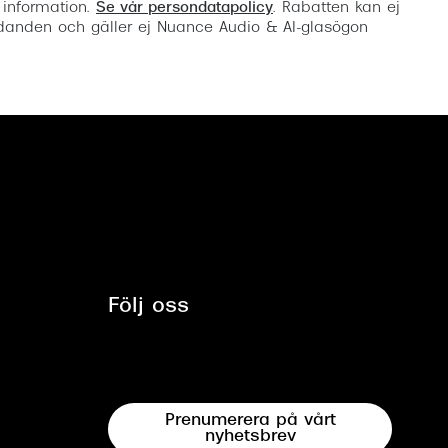
 information.
Se vår persondatapolicy
. Rabatten kan ej
anden och gäller ej Nuance Audio & AI-glasögon
Följ oss
Prenumerera på vårt
nyhetsbrev