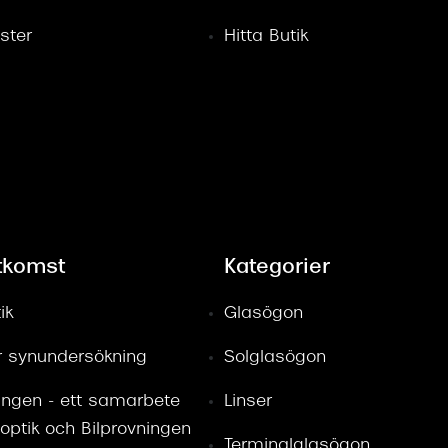
ster
Hitta Butik
tkomst
Kategorier
ik
Glasögon
ör synundersökning
Solglasögon
ingen - ett samarbete
Linser
optik och Bilprovningen
Terminalglasögon