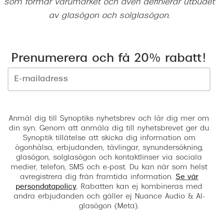
som formar varumärket och även definierar utbudet
Progress
av glasögon och solglasögon.
Enkelsli
Se alla 
Prenumerera och få 20% rabatt!
Ray-Ban
Oakley
Registrera
Burberry
Anmäl dig till Synoptiks nyhetsbrev och lär dig mer om
Emporio
din syn. Genom att anmäla dig till nyhetsbrevet ger du
Synoptik tillåtelse att skicka dig information om
Dolce &
ögonhälsa, erbjudanden, tävlingar, synundersökning,
glasögon, solglasögon och kontaktlinser via sociala
Prada
medier, telefon, SMS och e-post. Du kan när som helst
avregistrera dig från framtida information.
Se vår
Versace
persondatapolicy
. Rabatten kan ej kombineras med
andra erbjudanden och gäller ej Nuance Audio & AI-
Nuance 
glasögon (Meta).