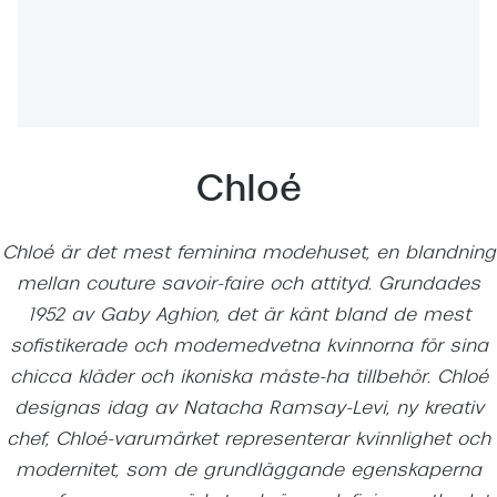
Abonnem
Abonnem
Trygghe
Försäkri
Chloé
Delbetal
Synoptik
Chloé är det mest feminina modehuset, en blandning
Rengöra
mellan couture savoir-faire och attityd. Grundades
1952 av Gaby Aghion, det är känt bland de mest
Glastyp
sofistikerade och modemedvetna kvinnorna för sina
chicca kläder och ikoniska måste-ha tillbehör. Chloé
Glastype
designas idag av Natacha Ramsay-Levi, ny kreativ
Stellest
chef, Chloé-varumärket representerar kvinnlighet och
modernitet, som de grundläggande egenskaperna
Transiti