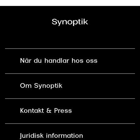
När du handlar hos oss
Fri frakt och fri retur i butik
Om Synoptik
Online retur
Karriär
Kontakt & Press
Betala säkert med Klarna, Swish,
Vårt ansvar
Apple Pay och kort
Kundservice
För företag
Juridisk information
30 dagars öppet köp online