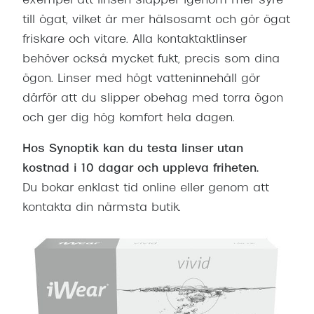
exempel att linsen släpper igenom mer syre
Progress
till ögat, vilket är mer hälsosamt och gör ögat
Enkelsli
friskare och vitare. Alla kontaktaktlinser
behöver också mycket fukt, precis som dina
Se alla 
ögon. Linser med högt vatteninnehåll gör
Ray-Ban
därför att du slipper obehag med torra ögon
och ger dig hög komfort hela dagen.
Oakley
Hos Synoptik kan du testa linser utan
Burberry
kostnad i 10 dagar och uppleva friheten.
Emporio
Du bokar enklast tid online eller genom att
Dolce &
kontakta din närmsta butik.
Prada
Versace
Nuance 