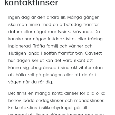
Abonnem
kontaktlinser
Abonnem
Ingen dag är den andra lik. Många gånger
Trygghe
ska man hinna med en arbetsdag framför
datorn eller något mer fysiskt krävande. Du
Försäkri
kanske har någon fritidsaktivitet eller träning
Delbetal
inplanerad. Träffa familj och vänner och
slutligen landa i soffan framför tv:n. Oavsett
Synoptik
hur dagen ser ut kan det vara skönt att
Rengöra
känna sig obegränsad i sina aktiviteter utan
att hålla koll på glasögon eller att de är i
Glastyp
vägen när du rör dig.
Glastype
Det finns en mängd kontaktlinser för alla olika
Stellest
behov, både endagslinser och månadslinser.
En kontaktlins i silikonhydrogel gör till
Transiti