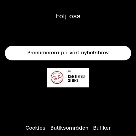
Glasögon
Synbesiktningen - ett samarbete
mellan Synoptik och Bilprovningen
Följ oss
Solglasögon
Syncertifiering
Linser
Terminalglasögon
Prenumerera på vårt nyhetsbrev
Synundersökning
Cookies
Butiksområden
Butiker