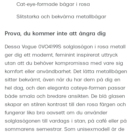
Cat-eye-formade bågar i rosa
Företag
Så
Slitstarka och bekväma metallbågar
Te
Prova, du kommer inte att ångra dig
Sk
Re
Dessa Vogue 0VO4199S solglasögon i rosa metall
Re
ger dig ett modernt, feminint inspirerat uttryck
Ti
utan att du behöver kompromissa med vare sig
ra
komfort eller användbarhet. Det lätta metallbågen
sitter bekvämt, även när du har dem på dig en
Boka sy
hel dag, och den eleganta cateye-formen passar
terminal
både smala och bredare ansikten. De blå glasen
Er
skapar en stilren kontrast till den rosa färgen och
Di
fungerar lika bra oavsett om du använder
solglasögonen till vardags i stan, på café eller på
Ko
sommarens semestrar. Som unisexmodell är de