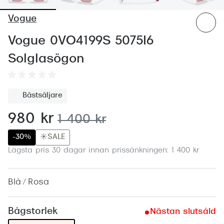
Abonnem
Vogue
Abonnem
Vogue 0VO4199S 5075I6
Trygghe
Solglasögon
Försäkri
Delbetal
Bästsäljare
Synoptik
nu:
980 kr
tidigare pris:
1 400 kr
Rengöra
-30%
☀️SALE
Glastyp
Lägsta pris 30 dagar innan prissänkningen: 1 400 kr
Glastype
Blå / Rosa
Stellest
Bågstorlek
Nästan slutsåld
Transiti