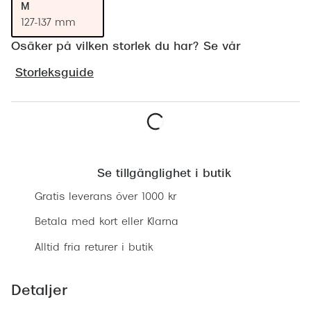
M
Progress
127-137 mm
Enkelsli
Osäker på vilken storlek du har? Se vår
Se alla 
Storleksguide
Ray-Ban
Oakley
Lägg i varukorgen
Burberry
Se tillgänglighet i butik
Emporio
Gratis leverans över 1000 kr
Dolce &
Betala med kort eller Klarna
Prada
Alltid fria returer i butik
Versace
Nuance 
Detaljer