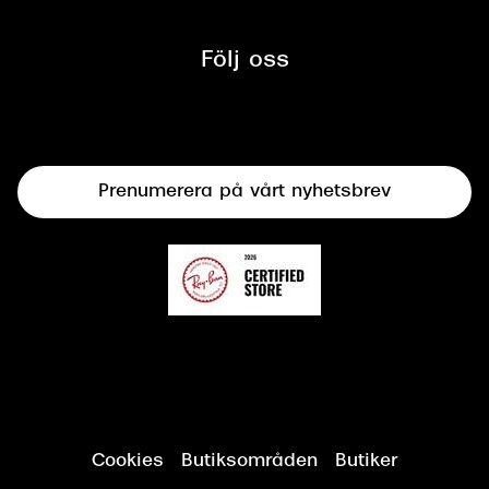
Glasögon
Synbesiktningen - ett samarbete
mellan Synoptik och Bilprovningen
Följ oss
Solglasögon
Syncertifiering
Linser
Terminalglasögon
Prenumerera på vårt nyhetsbrev
Synundersökning
Cookies
Butiksområden
Butiker