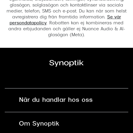
glasögon, solglasögon och kontaktlinser via sociala
medier, telefon, SMS och e-post. Du kan när som helst
avregistrera dig från framtida information.
Se vår
persondatapolicy
. Rabatten kan ej kombineras med
andra erbjudanden och gäller ej Nuance Audio & AI-
glasögon (Meta).
När du handlar hos oss
Fri frakt och fri retur i butik
Om Synoptik
Online retur