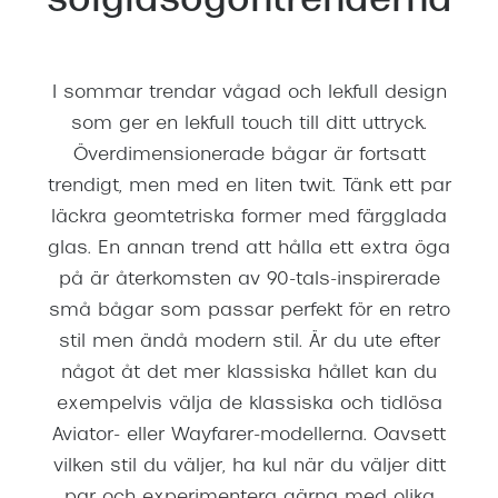
solglasögontrenderna
Abonnem
Abonnem
I sommar trendar vågad och lekfull design
Trygghe
som ger en lekfull touch till ditt uttryck.
Försäkri
Överdimensionerade bågar är fortsatt
trendigt, men med en liten twit. Tänk ett par
Delbetal
läckra geomtetriska former med färgglada
Synoptik
glas. En annan trend att hålla ett extra öga
på är återkomsten av 90-tals-inspirerade
Rengöra
små bågar som passar perfekt för en retro
Glastyp
stil men ändå modern stil. Är du ute efter
något åt det mer klassiska hållet kan du
Glastype
exempelvis välja de klassiska och tidlösa
Stellest
Aviator- eller Wayfarer-modellerna. Oavsett
vilken stil du väljer, ha kul när du väljer ditt
Transiti