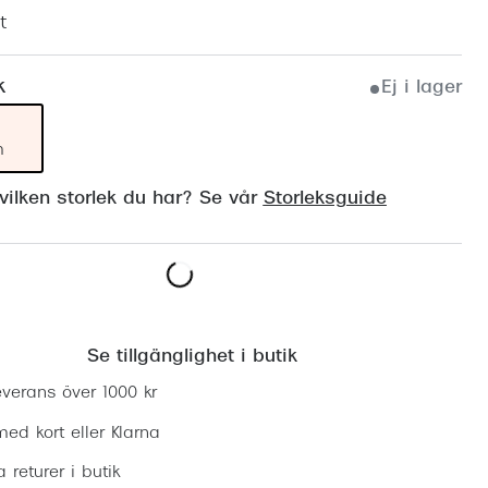
Suncover och clip-on
Precision1
t
Polariserade solglasögon
k
Ej i lager
m
ilken storlek du har? Se vår
Storleksguide
Hitta butik
Se tillgänglighet i butik
everans över 1000 kr
ed kort eller Klarna
ia returer i butik