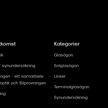
tkomst
Kategorier
ik
Glasögon
ör synundersökning
Solglasögon
ingen - ett samarbete
Linser
optik och Bilprovningen
Terminalglasögon
ring
Synundersökning