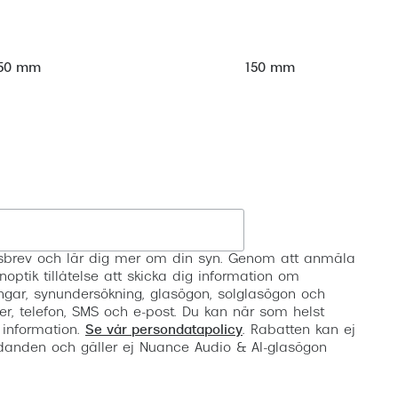
50 mm
150 mm
Registrera
etsbrev och lär dig mer om din syn. Genom att anmäla
noptik tillåtelse att skicka dig information om
ngar, synundersökning, glasögon, solglasögon och
er, telefon, SMS och e-post. Du kan när som helst
 information.
Se vår persondatapolicy
. Rabatten kan ej
anden och gäller ej Nuance Audio & AI-glasögon