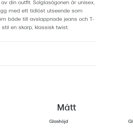
v din outfit. Solglasögonen är unisex,
ygg med ett tidlöst utseende som
em både till avslappnade jeans och T-
 stil en skarp, klassisk twist.
Mått
Glashöjd
G