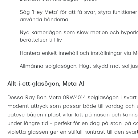
Mitt Synoptik
Boka synundersökning
Hitta butik-boka tid
Transitions®
Cat eye solgl
Prova linser
Säg ”Hey Meta” för att få svar, styra funktioner
terminal-/skyddsglasögon
Abonnemang
använda händerna
Progressiva g
Dygnet-runt-li
30% på utvalda linser
Abonnemang glasögon
Nya kamerlägen som slow motion och hyperlap
Enkelslipade g
Myter om konta
berättelser till liv
Abonnemang glasögon barn
Hantera enkelt innehåll och inställningar via 
Allmänna solglasögon. Högt skydd mot solljus
Allt-i-ett-glasögon, Meta AI
Dessa Ray-Ban Meta 0RW4014 solglasögon i svart g
modernt uttryck som passar både till vardag och sp
cateye-bågen i plast vilar lätt på näsan och kän
under längre tid – perfekt för en dag på stan, på c
violetta glassen ger en stilfull kontrast till den sv