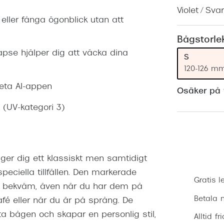
Nuance Audio™
Saint Laurent
Violet / Svar
asögon
 eller fånga ögonblick utan att
lasögon
nser
Bågstorle
se hjälper dig att väcka dina
las
ktlinser
S
120-126 m
Meta AI-appen
Osäker på v
 (UV-kategori 3)
er dig ett klassiskt men samtidigt
eciella tillfällen. Den markerade
Gratis l
ns bekväm, även när du har dem på
Betala m
afé eller när du är på språng. De
arta bågen och skapar en personlig stil,
Alltid fr