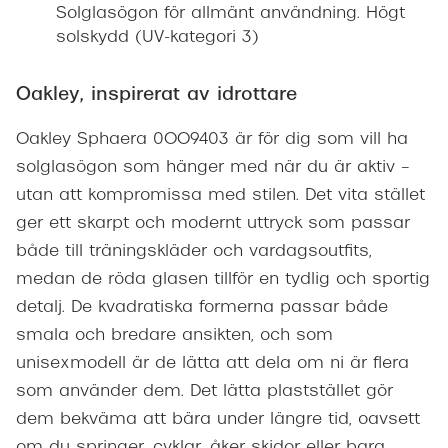
Solglasögon för allmänt användning. Högt
solskydd (UV-kategori 3)
Oakley, inspirerat av idrottare
Oakley Sphaera 0OO9403 är för dig som vill ha
solglasögon som hänger med när du är aktiv –
utan att kompromissa med stilen. Det vita stället
ger ett skarpt och modernt uttryck som passar
både till träningskläder och vardagsoutfits,
medan de röda glasen tillför en tydlig och sportig
detalj. De kvadratiska formerna passar både
smala och bredare ansikten, och som
unisexmodell är de lätta att dela om ni är flera
som använder dem. Det lätta plaststället gör
dem bekväma att bära under längre tid, oavsett
om du springer, cyklar, åker skidor eller bara