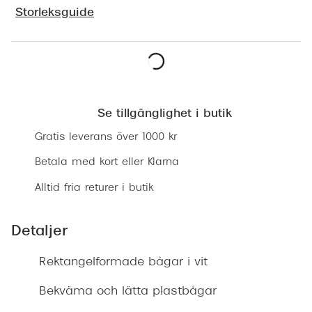
Progress
Storleksguide
Enkelsli
Se alla 
Lägg i varukorgen
Ray-Ban
Se tillgänglighet i butik
Oakley
Gratis leverans över 1000 kr
Burberry
Betala med kort eller Klarna
Emporio
Alltid fria returer i butik
Dolce &
Detaljer
Prada
Rektangelformade bågar i vit
Versace
Nuance 
Bekväma och lätta plastbågar