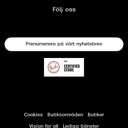
Synbesiktningen - ett samarbete
mellan Synoptik och Bilprovningen
Följ oss
Solglasögon
Syncertifiering
Linser
Terminalglasögon
Prenumerera på vårt nyhetsbrev
Synundersökning
Cookies
Butiksområden
Butiker
Vision for all
Lediga tjänster