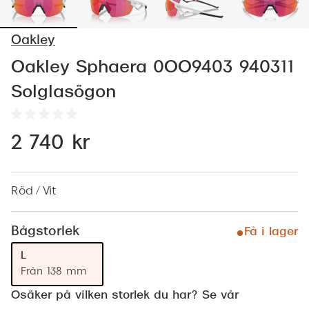
Abonnem
Abonnem
Oakley
Trygghe
Oakley Sphaera 0OO9403 940311
Solglasögon
Försäkri
Delbetal
2 740 kr
Synoptik
Rengöra
Röd / Vit
Glastyp
Bågstorlek
Få i lager
Glastype
L
Stellest
Från 138 mm
Transiti
Osäker på vilken storlek du har? Se vår